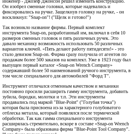
инженер - Джозеф Джонсон решил изменить конструкцию.
Он изобрел сменные головки, которые надевались и
фиксировались на ручке. Защелкнув головку на ручке, - он
воскликнул: "Snap-on"! ("Щелк и готово!")
Так возникло название фирмы. Первый комплект
инструмента Snap-on, разработанный им, включал в себя 10
размеров сменных головок и пять различных ручек. Это
давало механику возможность использовать 50 различных
вариантов ключей. «Пять делают работу пятидесяти!» - это
стало девизом Snap-on. Фирма сразу получила от агентов по
продажам более 500 заказов на комплект. Уже в 1923 году был
выпущен первый каталог «Snap-on Wrench Company»
содержавший более 50 наименований ручного инструмента, в
том числе специального для автомобилей "Форд Т".
Инструмент отличался отменным качеством и механики
постоянно просили расширить гамму инструмента, добавить
зубила, бородки, молотки и т.п. Эти инструменты
продавались под маркой "Blue-Point" ("Голубая точка")
которая была присвоена из-за характерного голубоватого
отблеска металла, который появлялся после термической
обработки. Так как гамма специального инструмента
расширялась стремительно, вскоре в составе «Snap-on Wrench
Company» была образована фирма "Blue-Point Tool Company".