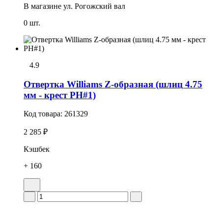
В магазине
ул. Рогожский вал
0 шт.
4.9
Отвертка Williams Z-образная (шлиц 4.75
мм - крест PH#1)
Код товара:
261329
2 285 ₽
Кэшбек
+ 160