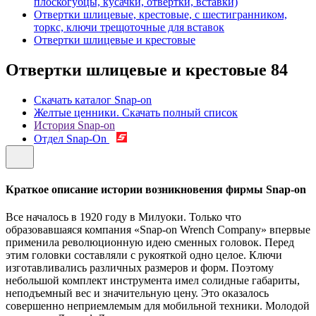
плоскогубцы, кусачки, отвертки, вставки)
Отвертки шлицевые, крестовые, с шестигранником,
торкс, ключи трещоточные для вставок
Отвертки шлицевые и крестовые
Отвертки шлицевые и крестовые
84
Скачать каталог Snap-on
Желтые ценники. Скачать полный список
История Snap-on
Отдел Snap-On
Краткое описание истории возникновения фирмы Snap-on
Все началось в 1920 году в Милуоки. Только что
образовавшаяся компания «Snap-on Wrench Company» впервые
применила революционную идею сменных головок. Перед
этим головки составляли с рукояткой одно целое. Ключи
изготавливались различных размеров и форм. Поэтому
небольшой комплект инструмента имел солидные габариты,
неподъемный вес и значительную цену. Это оказалось
совершенно неприемлемым для мобильной техники. Молодой