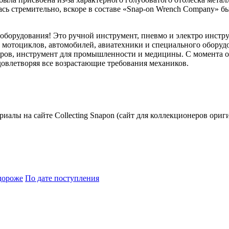
сь стремительно, вскоре в составе «Snap-on Wrench Company» бы
 оборудования! Это ручной инструмент, пневмо и электро инстр
ем мотоциклов, автомобилей, авиатехники и специального обору
ов, инструмент для промышленности и медицины. С момента осн
овлетворяя все возрастающие требования механиков.
риалы на сайте Collecting Snapon (сайт для коллекционеров ориг
дороже
По дате поступления