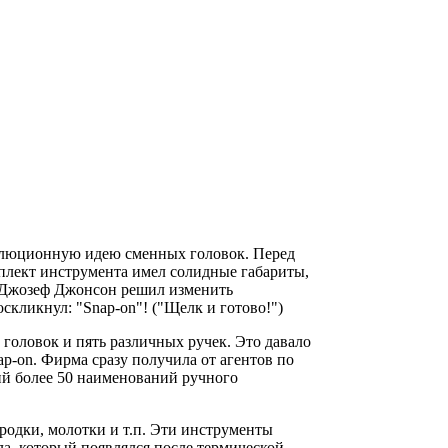
волюционную идею сменных головок. Перед
мплект инструмента имел солидные габариты,
- Джозеф Джонсон решил изменить
скликнул: "Snap-on"! ("Щелк и готово!")
головок и пять различных ручек. Это давало
ap-on. Фирма сразу получила от агентов по
ий более 50 наименований ручного
родки, молотки и т.п. Эти инструменты
лла, который появлялся после термической