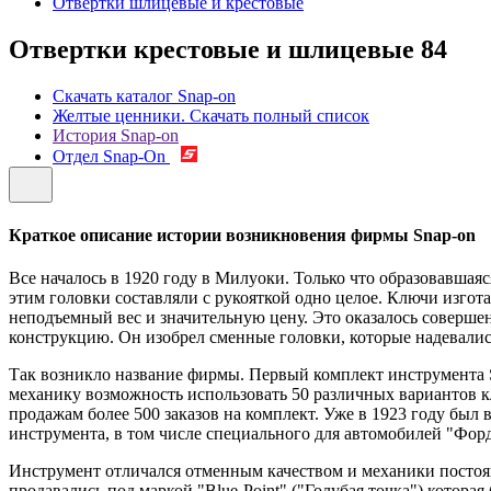
Отвертки шлицевые и крестовые
Отвертки крестовые и шлицевые
84
Скачать каталог Snap-on
Желтые ценники. Скачать полный список
История Snap-on
Отдел Snap-On
Краткое описание истории возникновения фирмы Snap-on
Все началось в 1920 году в Милуоки. Только что образовавш
этим головки составляли с рукояткой одно целое. Ключи изго
неподъемный вес и значительную цену. Это оказалось совер
конструкцию. Он изобрел сменные головки, которые надевались 
Так возникло название фирмы. Первый комплект инструмента Sn
механику возможность использовать 50 различных вариантов кл
продажам более 500 заказов на комплект. Уже в 1923 году бы
инструмента, в том числе специального для автомобилей "Форд
Инструмент отличался отменным качеством и механики постоян
продавались под маркой "Blue-Point" ("Голубая точка") котора