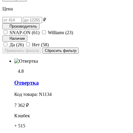
Цена
₽
Производитель
SNAP-ON (
61
)
Williams (
23
)
Наличие
Да (
26
)
Нет (
58
)
4.8
Отвеpтка
Код товара:
N1134
7 362 ₽
Кэшбек
+ 515