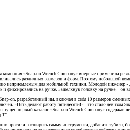
аяся компания «Snap-on Wrench Company» впервые применила ре
тавливались различных размеров и форм. Поэтому небольшой ко
шенно неприемлемым для мобильной техники. Молодой инженер 
и фиксировались на ручке. Защелкнув головку на ручке, - он во
ap-on, разработанный им, включал в себя 10 размеров сменных 
ючей. «Пять делают работу пятидесяти!» - это стало девизом Sn
л выпущен первый каталог «Snap-on Wrench Company» содержавш
 Т".
но просили расширить гамму инструмента, добавить зубила, бо
я была присвоена из-за характерного голубоватого отблеска мета