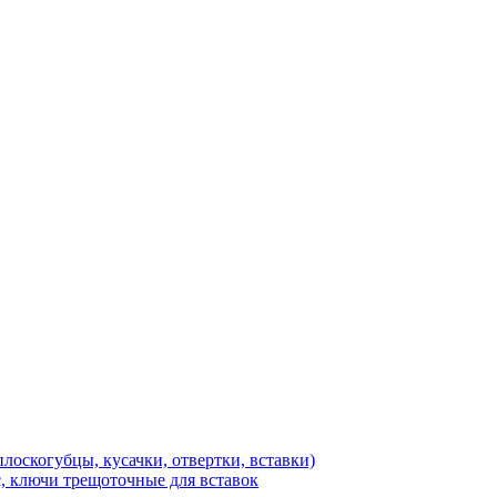
лоскогубцы, кусачки, отвертки, вставки)
, ключи трещоточные для вставок