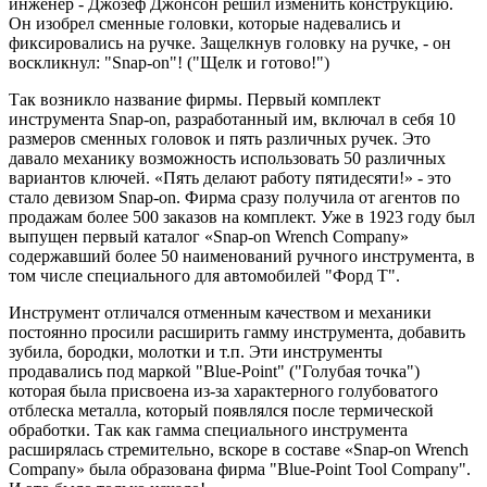
инженер - Джозеф Джонсон решил изменить конструкцию.
Он изобрел сменные головки, которые надевались и
фиксировались на ручке. Защелкнув головку на ручке, - он
воскликнул: "Snap-on"! ("Щелк и готово!")
Так возникло название фирмы. Первый комплект
инструмента Snap-on, разработанный им, включал в себя 10
размеров сменных головок и пять различных ручек. Это
давало механику возможность использовать 50 различных
вариантов ключей. «Пять делают работу пятидесяти!» - это
стало девизом Snap-on. Фирма сразу получила от агентов по
продажам более 500 заказов на комплект. Уже в 1923 году был
выпущен первый каталог «Snap-on Wrench Company»
содержавший более 50 наименований ручного инструмента, в
том числе специального для автомобилей "Форд Т".
Инструмент отличался отменным качеством и механики
постоянно просили расширить гамму инструмента, добавить
зубила, бородки, молотки и т.п. Эти инструменты
продавались под маркой "Blue-Point" ("Голубая точка")
которая была присвоена из-за характерного голубоватого
отблеска металла, который появлялся после термической
обработки. Так как гамма специального инструмента
расширялась стремительно, вскоре в составе «Snap-on Wrench
Company» была образована фирма "Blue-Point Tool Company".