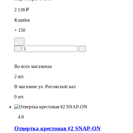
2 136 ₽
Кэшбек
+ 150
Во всех
магазинах
2 шт.
В магазине
ул. Рогожский вал
0 шт.
4.8
Отвеpтка кpестовая #2 SNAP-ON