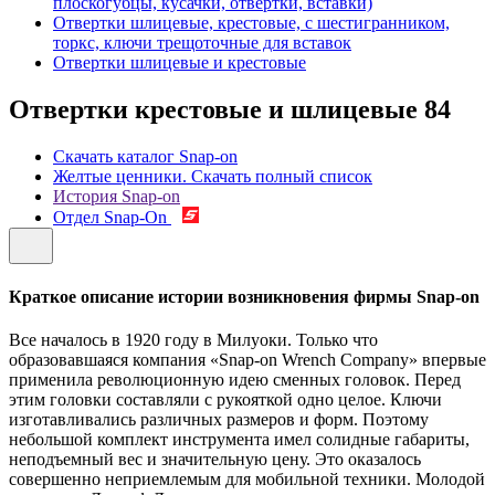
плоскогубцы, кусачки, отвертки, вставки)
Отвертки шлицевые, крестовые, с шестигранником,
торкс, ключи трещоточные для вставок
Отвертки шлицевые и крестовые
Отвертки крестовые и шлицевые
84
Скачать каталог Snap-on
Желтые ценники. Скачать полный список
История Snap-on
Отдел Snap-On
Краткое описание истории возникновения фирмы Snap-on
Все началось в 1920 году в Милуоки. Только что
образовавшаяся компания «Snap-on Wrench Company» впервые
применила революционную идею сменных головок. Перед
этим головки составляли с рукояткой одно целое. Ключи
изготавливались различных размеров и форм. Поэтому
небольшой комплект инструмента имел солидные габариты,
неподъемный вес и значительную цену. Это оказалось
совершенно неприемлемым для мобильной техники. Молодой