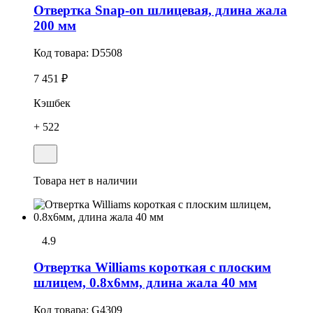
Отвеpтка Snap-on шлицевая, длина жала
200 мм
Код товара:
D5508
7 451 ₽
Кэшбек
+ 522
Товара нет в наличии
4.9
Отвеpтка Williams короткая с плоским
шлицем, 0.8х6мм, длина жала 40 мм
Код товара:
G4309