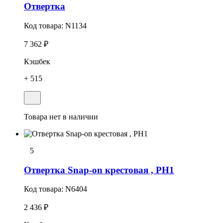
Отвеpтка
Код товара:
N1134
7 362 ₽
Кэшбек
+ 515
Товара нет в наличии
5
Отвеpтка Snap-on кpестовая , PH1
Код товара:
N6404
2 436 ₽