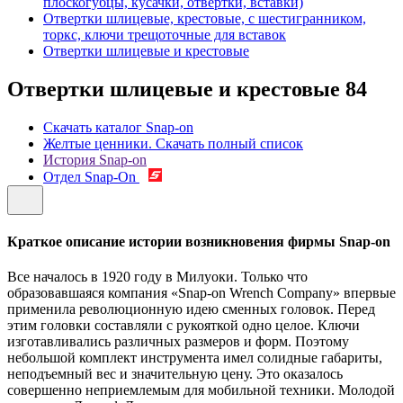
плоскогубцы, кусачки, отвертки, вставки)
Отвертки шлицевые, крестовые, с шестигранником,
торкс, ключи трещоточные для вставок
Отвертки шлицевые и крестовые
Отвертки шлицевые и крестовые
84
Скачать каталог Snap-on
Желтые ценники. Скачать полный список
История Snap-on
Отдел Snap-On
Краткое описание истории возникновения фирмы Snap-on
Все началось в 1920 году в Милуоки. Только что
образовавшаяся компания «Snap-on Wrench Company» впервые
применила революционную идею сменных головок. Перед
этим головки составляли с рукояткой одно целое. Ключи
изготавливались различных размеров и форм. Поэтому
небольшой комплект инструмента имел солидные габариты,
неподъемный вес и значительную цену. Это оказалось
совершенно неприемлемым для мобильной техники. Молодой