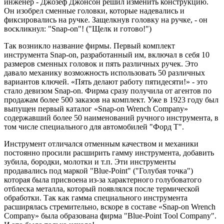
инженер - Джозеф Джонсон решил изменить конструкцию.
Он изобрел сменные головки, которые надевались и
фиксировались на ручке. Защелкнув головку на ручке, - он
воскликнул: "Snap-on"! ("Щелк и готово!")
Так возникло название фирмы. Первый комплект
инструмента Snap-on, разработанный им, включал в себя 10
размеров сменных головок и пять различных ручек. Это
давало механику возможность использовать 50 различных
вариантов ключей. «Пять делают работу пятидесяти!» - это
стало девизом Snap-on. Фирма сразу получила от агентов по
продажам более 500 заказов на комплект. Уже в 1923 году был
выпущен первый каталог «Snap-on Wrench Company»
содержавший более 50 наименований ручного инструмента, в
том числе специального для автомобилей "Форд Т".
Инструмент отличался отменным качеством и механики
постоянно просили расширить гамму инструмента, добавить
зубила, бородки, молотки и т.п. Эти инструменты
продавались под маркой "Blue-Point" ("Голубая точка")
которая была присвоена из-за характерного голубоватого
отблеска металла, который появлялся после термической
обработки. Так как гамма специального инструмента
расширялась стремительно, вскоре в составе «Snap-on Wrench
Company» была образована фирма "Blue-Point Tool Company".