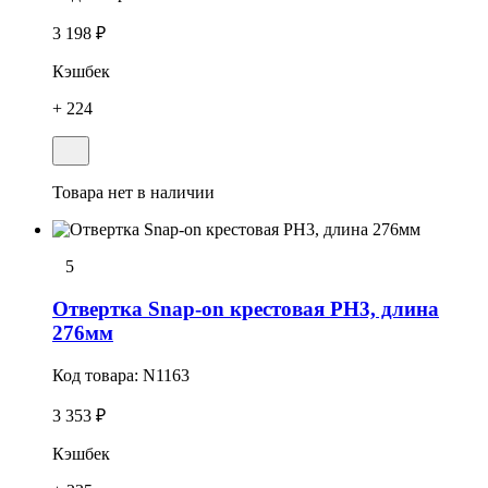
3 198 ₽
Кэшбек
+ 224
Товара нет в наличии
5
Отвеpтка Snap-on крестовая РН3, длина
276мм
Код товара:
N1163
3 353 ₽
Кэшбек