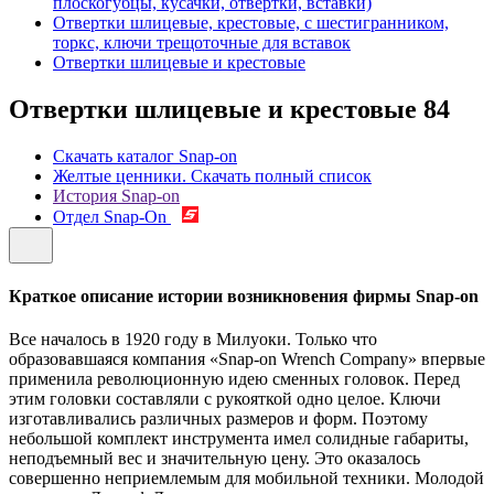
плоскогубцы, кусачки, отвертки, вставки)
Отвертки шлицевые, крестовые, с шестигранником,
торкс, ключи трещоточные для вставок
Отвертки шлицевые и крестовые
Отвертки шлицевые и крестовые
84
Скачать каталог Snap-on
Желтые ценники. Скачать полный список
История Snap-on
Отдел Snap-On
Краткое описание истории возникновения фирмы Snap-on
Все началось в 1920 году в Милуоки. Только что
образовавшаяся компания «Snap-on Wrench Company» впервые
применила революционную идею сменных головок. Перед
этим головки составляли с рукояткой одно целое. Ключи
изготавливались различных размеров и форм. Поэтому
небольшой комплект инструмента имел солидные габариты,
неподъемный вес и значительную цену. Это оказалось
совершенно неприемлемым для мобильной техники. Молодой