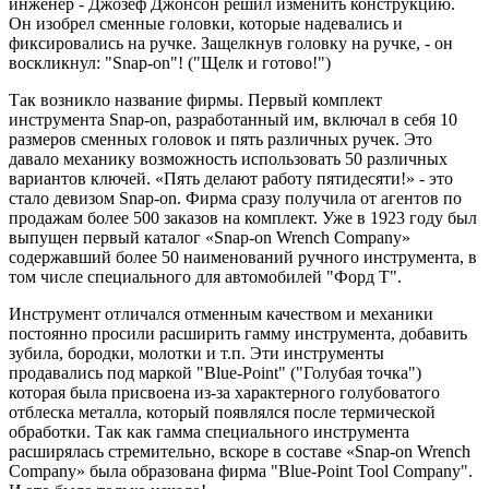
инженер - Джозеф Джонсон решил изменить конструкцию.
Он изобрел сменные головки, которые надевались и
фиксировались на ручке. Защелкнув головку на ручке, - он
воскликнул: "Snap-on"! ("Щелк и готово!")
Так возникло название фирмы. Первый комплект
инструмента Snap-on, разработанный им, включал в себя 10
размеров сменных головок и пять различных ручек. Это
давало механику возможность использовать 50 различных
вариантов ключей. «Пять делают работу пятидесяти!» - это
стало девизом Snap-on. Фирма сразу получила от агентов по
продажам более 500 заказов на комплект. Уже в 1923 году был
выпущен первый каталог «Snap-on Wrench Company»
содержавший более 50 наименований ручного инструмента, в
том числе специального для автомобилей "Форд Т".
Инструмент отличался отменным качеством и механики
постоянно просили расширить гамму инструмента, добавить
зубила, бородки, молотки и т.п. Эти инструменты
продавались под маркой "Blue-Point" ("Голубая точка")
которая была присвоена из-за характерного голубоватого
отблеска металла, который появлялся после термической
обработки. Так как гамма специального инструмента
расширялась стремительно, вскоре в составе «Snap-on Wrench
Company» была образована фирма "Blue-Point Tool Company".