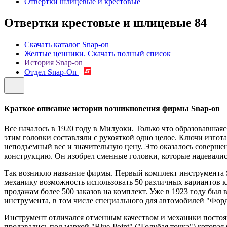
Отвертки шлицевые и крестовые
Отвертки крестовые и шлицевые
84
Скачать каталог Snap-on
Желтые ценники. Скачать полный список
История Snap-on
Отдел Snap-On
Краткое описание истории возникновения фирмы Snap-on
Все началось в 1920 году в Милуоки. Только что образовавш
этим головки составляли с рукояткой одно целое. Ключи изго
неподъемный вес и значительную цену. Это оказалось совер
конструкцию. Он изобрел сменные головки, которые надевались 
Так возникло название фирмы. Первый комплект инструмента Sn
механику возможность использовать 50 различных вариантов кл
продажам более 500 заказов на комплект. Уже в 1923 году бы
инструмента, в том числе специального для автомобилей "Форд
Инструмент отличался отменным качеством и механики постоян
продавались под маркой "Blue-Point" ("Голубая точка") котора