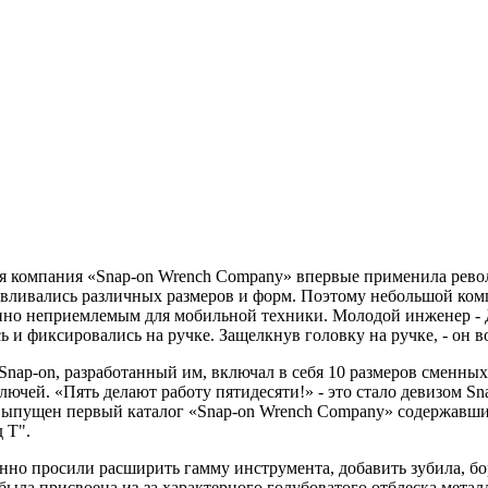
аяся компания «Snap-on Wrench Company» впервые применила ре
тавливались различных размеров и форм. Поэтому небольшой ко
шенно неприемлемым для мобильной техники. Молодой инженер 
и фиксировались на ручке. Защелкнув головку на ручке, - он во
ap-on, разработанный им, включал в себя 10 размеров сменных 
ючей. «Пять делают работу пятидесяти!» - это стало девизом Sn
л выпущен первый каталог «Snap-on Wrench Company» содержавш
 Т".
но просили расширить гамму инструмента, добавить зубила, бо
я была присвоена из-за характерного голубоватого отблеска мета