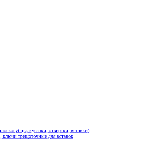
лоскогубцы, кусачки, отвертки, вставки)
, ключи трещоточные для вставок