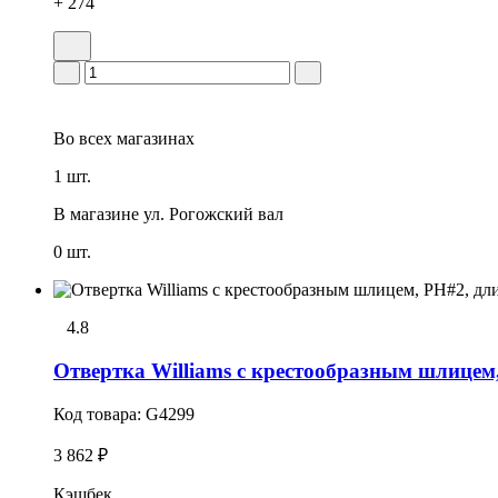
+ 274
Во всех
магазинах
1 шт.
В магазине
ул. Рогожский вал
0 шт.
4.8
Отвертка Williams с крестообразным шлицем
Код товара:
G4299
3 862 ₽
Кэшбек