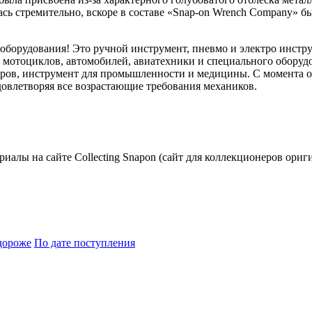
сь стремительно, вскоре в составе «Snap-on Wrench Company» бы
 оборудования! Это ручной инструмент, пневмо и электро инстр
ем мотоциклов, автомобилей, авиатехники и специального обору
ов, инструмент для промышленности и медицины. С момента осн
овлетворяя все возрастающие требования механиков.
риалы на сайте Collecting Snapon (сайт для коллекционеров ориг
дороже
По дате поступления