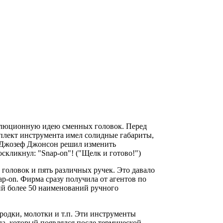
волюционную идею сменных головок. Перед
мплект инструмента имел солидные габариты,
- Джозеф Джонсон решил изменить
скликнул: "Snap-on"! ("Щелк и готово!")
головок и пять различных ручек. Это давало
ap-on. Фирма сразу получила от агентов по
ий более 50 наименований ручного
родки, молотки и т.п. Эти инструменты
лла, который появлялся после термической