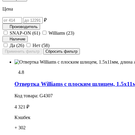
Цена
₽
Производитель
SNAP-ON (
61
)
Williams (
23
)
Наличие
Да (
26
)
Нет (
58
)
4.8
Отвертка Williams с плоским шлицем, 1.5х11
Код товара:
G4307
4 321 ₽
Кэшбек
+ 302