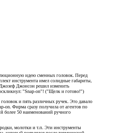
волюционную идею сменных головок. Перед
мплект инструмента имел солидные габариты,
- Джозеф Джонсон решил изменить
скликнул: "Snap-on"! ("Щелк и готово!")
головок и пять различных ручек. Это давало
ap-on. Фирма сразу получила от агентов по
ий более 50 наименований ручного
родки, молотки и т.п. Эти инструменты
лла, который появлялся после термической