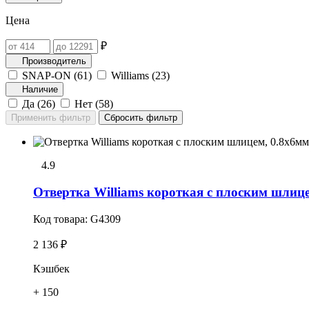
Цена
₽
Производитель
SNAP-ON (
61
)
Williams (
23
)
Наличие
Да (
26
)
Нет (
58
)
4.9
Отвеpтка Williams короткая с плоским шлице
Код товара:
G4309
2 136 ₽
Кэшбек
+ 150