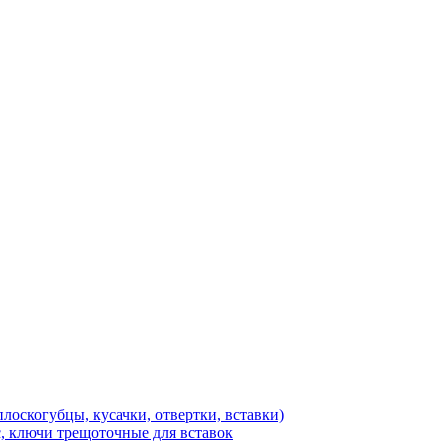
лоскогубцы, кусачки, отвертки, вставки)
, ключи трещоточные для вставок