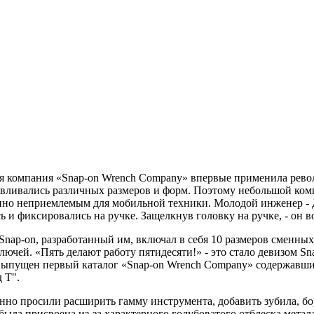
аяся компания «Snap-on Wrench Company» впервые применила ре
тавливались различных размеров и форм. Поэтому небольшой ко
шенно неприемлемым для мобильной техники. Молодой инженер 
и фиксировались на ручке. Защелкнув головку на ручке, - он во
ap-on, разработанный им, включал в себя 10 размеров сменных 
ючей. «Пять делают работу пятидесяти!» - это стало девизом Sn
л выпущен первый каталог «Snap-on Wrench Company» содержавш
 Т".
но просили расширить гамму инструмента, добавить зубила, бо
я была присвоена из-за характерного голубоватого отблеска мета