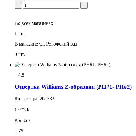
Во всех
магазинах
1 шт.
В магазине
ул. Рогожский вал
0 шт.
4.8
Отвертка Williams Z-образная (PH#1- PH#2)
Код товара:
261332
1 073 ₽
Кэшбек
+ 75