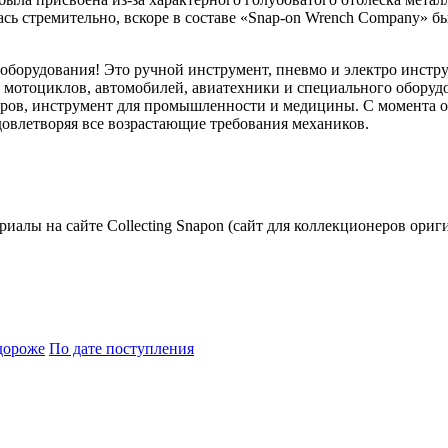
сь стремительно, вскоре в составе «Snap-on Wrench Company» бы
 оборудования! Это ручной инструмент, пневмо и электро инстр
ем мотоциклов, автомобилей, авиатехники и специального обору
ов, инструмент для промышленности и медицины. С момента осн
овлетворяя все возрастающие требования механиков.
риалы на сайте Collecting Snapon (сайт для коллекционеров ориг
дороже
По дате поступления