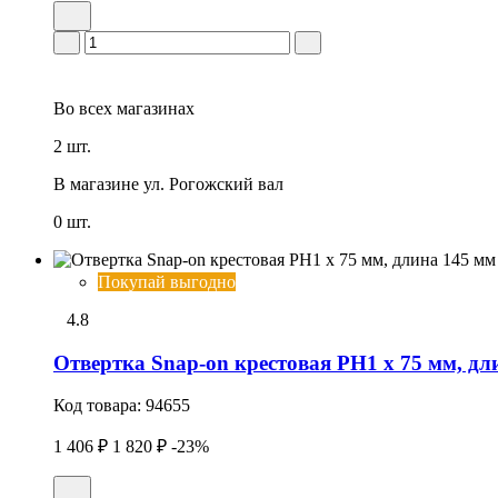
Во всех
магазинах
2 шт.
В магазине
ул. Рогожский вал
0 шт.
Покупай выгодно
4.8
Отвертка Snap-on крестовая РН1 x 75 мм, дл
Код товара:
94655
1 406 ₽
1 820 ₽
-23%