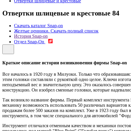
Отвертки шлицевые и крестовые
Отвертки шлицевые и крестовые
84
Скачать каталог Snap-on
Желтые ценники. Скачать полный список
История Snap-on
Отдел Snap-On
Краткое описание истории возникновения фирмы Snap-on
Все началось в 1920 году в Милуоки. Только что образовавш
этим головки составляли с рукояткой одно целое. Ключи изго
неподъемный вес и значительную цену. Это оказалось совер
конструкцию. Он изобрел сменные головки, которые надевались 
Так возникло название фирмы. Первый комплект инструмента Sn
механику возможность использовать 50 различных вариантов кл
продажам более 500 заказов на комплект. Уже в 1923 году бы
инструмента, в том числе специального для автомобилей "Форд
Инструмент отличался отменным качеством и механики постоян
продавались под маркой "Blue-Point" ("Голубая точка") котора