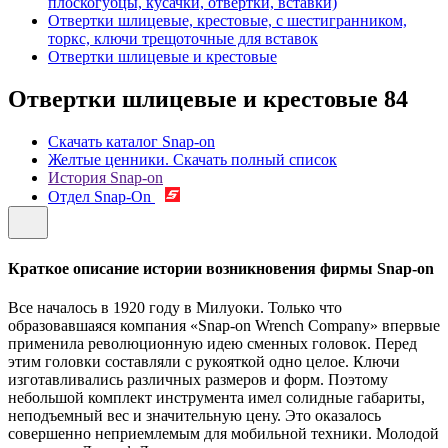
плоскогубцы, кусачки, отвертки, вставки)
Отвертки шлицевые, крестовые, с шестигранником,
торкс, ключи трещоточные для вставок
Отвертки шлицевые и крестовые
Отвертки шлицевые и крестовые
84
Скачать каталог Snap-on
Желтые ценники. Скачать полный список
История Snap-on
Отдел Snap-On
Краткое описание истории возникновения фирмы Snap-on
Все началось в 1920 году в Милуоки. Только что
образовавшаяся компания «Snap-on Wrench Company» впервые
применила революционную идею сменных головок. Перед
этим головки составляли с рукояткой одно целое. Ключи
изготавливались различных размеров и форм. Поэтому
небольшой комплект инструмента имел солидные габариты,
неподъемный вес и значительную цену. Это оказалось
совершенно неприемлемым для мобильной техники. Молодой