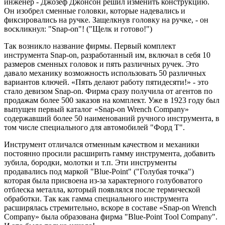
инженер - Джозеф Джонсон решил изменить конструкцию.
Он изобрел сменные головки, которые надевались и
фиксировались на ручке. Защелкнув головку на ручке, - он
воскликнул: "Snap-on"! ("Щелк и готово!")
Так возникло название фирмы. Первый комплект
инструмента Snap-on, разработанный им, включал в себя 10
размеров сменных головок и пять различных ручек. Это
давало механику возможность использовать 50 различных
вариантов ключей. «Пять делают работу пятидесяти!» - это
стало девизом Snap-on. Фирма сразу получила от агентов по
продажам более 500 заказов на комплект. Уже в 1923 году был
выпущен первый каталог «Snap-on Wrench Company»
содержавший более 50 наименований ручного инструмента, в
том числе специального для автомобилей "Форд Т".
Инструмент отличался отменным качеством и механики
постоянно просили расширить гамму инструмента, добавить
зубила, бородки, молотки и т.п. Эти инструменты
продавались под маркой "Blue-Point" ("Голубая точка")
которая была присвоена из-за характерного голубоватого
отблеска металла, который появлялся после термической
обработки. Так как гамма специального инструмента
расширялась стремительно, вскоре в составе «Snap-on Wrench
Company» была образована фирма "Blue-Point Tool Company".