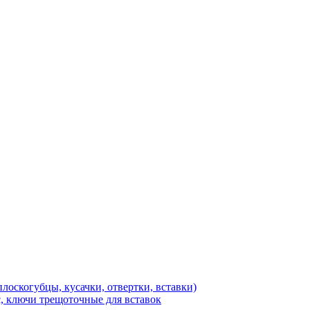
лоскогубцы, кусачки, отвертки, вставки)
, ключи трещоточные для вставок