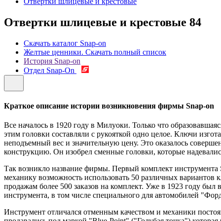
Отвертки шлицевые и крестовые
Отвертки шлицевые и крестовые
84
Скачать каталог Snap-on
Желтые ценники. Скачать полный список
История Snap-on
Отдел Snap-On
Краткое описание истории возникновения фирмы Snap-on
Все началось в 1920 году в Милуоки. Только что образовавш
этим головки составляли с рукояткой одно целое. Ключи изго
неподъемный вес и значительную цену. Это оказалось совер
конструкцию. Он изобрел сменные головки, которые надевались 
Так возникло название фирмы. Первый комплект инструмента Sn
механику возможность использовать 50 различных вариантов кл
продажам более 500 заказов на комплект. Уже в 1923 году бы
инструмента, в том числе специального для автомобилей "Форд
Инструмент отличался отменным качеством и механики постоян
продавались под маркой "Blue-Point" ("Голубая точка") котора