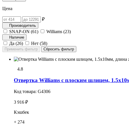
Цена
₽
Производитель
SNAP-ON (
61
)
Williams (
23
)
Наличие
Да (
26
)
Нет (
58
)
4.8
Отвертка Williams с плоским шлицем, 1.5х10
Код товара:
G4306
3 916 ₽
Кэшбек
+ 274