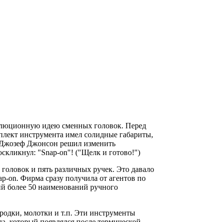
волюционную идею сменных головок. Перед
мплект инструмента имел солидные габариты,
- Джозеф Джонсон решил изменить
скликнул: "Snap-on"! ("Щелк и готово!")
головок и пять различных ручек. Это давало
ap-on. Фирма сразу получила от агентов по
ий более 50 наименований ручного
родки, молотки и т.п. Эти инструменты
лла, который появлялся после термической