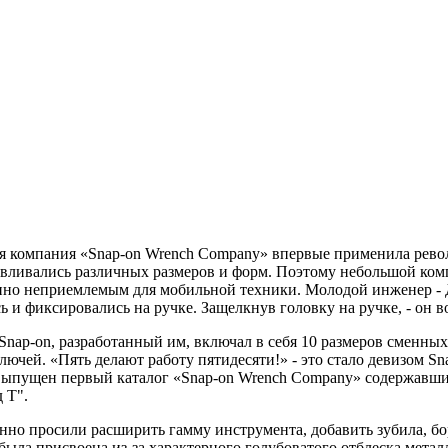
аяся компания «Snap-on Wrench Company» впервые применила ре
тавливались различных размеров и форм. Поэтому небольшой ко
шенно неприемлемым для мобильной техники. Молодой инженер 
и фиксировались на ручке. Защелкнув головку на ручке, - он во
ap-on, разработанный им, включал в себя 10 размеров сменных 
ючей. «Пять делают работу пятидесяти!» - это стало девизом Sn
л выпущен первый каталог «Snap-on Wrench Company» содержавш
 Т".
но просили расширить гамму инструмента, добавить зубила, бо
я была присвоена из-за характерного голубоватого отблеска мета