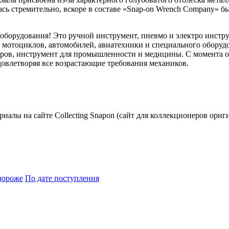
сь стремительно, вскоре в составе «Snap-on Wrench Company» бы
 оборудования! Это ручной инструмент, пневмо и электро инстр
ем мотоциклов, автомобилей, авиатехники и специального обору
ов, инструмент для промышленности и медицины. С момента осн
овлетворяя все возрастающие требования механиков.
риалы на сайте Collecting Snapon (сайт для коллекционеров ориг
дороже
По дате поступления