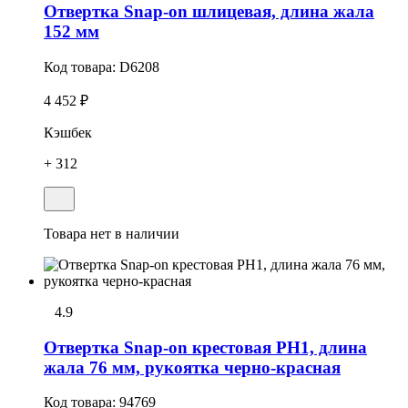
Отвеpтка Snap-on шлицевая, длина жала
152 мм
Код товара:
D6208
4 452 ₽
Кэшбек
+ 312
Товара нет в наличии
4.9
Отвертка Snap-on крестовая РН1, длина
жала 76 мм, рукоятка черно-красная
Код товара:
94769