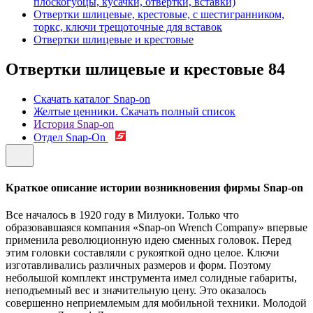
плоскогубцы, кусачки, отвертки, вставки)
Отвертки шлицевые, крестовые, с шестигранником,
торкс, ключи трещоточные для вставок
Отвертки шлицевые и крестовые
Отвертки шлицевые и крестовые
84
Скачать каталог Snap-on
Желтые ценники. Скачать полный список
История Snap-on
Отдел Snap-On
Краткое описание истории возникновения фирмы Snap-on
Все началось в 1920 году в Милуоки. Только что
образовавшаяся компания «Snap-on Wrench Company» впервые
применила революционную идею сменных головок. Перед
этим головки составляли с рукояткой одно целое. Ключи
изготавливались различных размеров и форм. Поэтому
небольшой комплект инструмента имел солидные габариты,
неподъемный вес и значительную цену. Это оказалось
совершенно неприемлемым для мобильной техники. Молодой