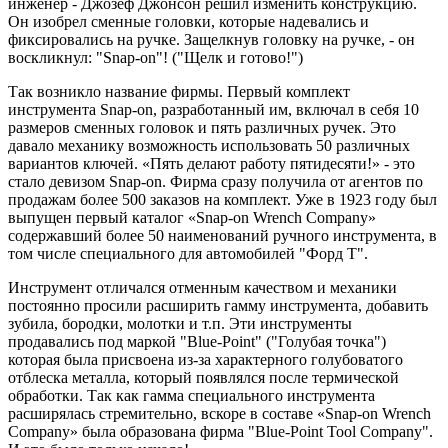
инженер - Джозеф Джонсон решил изменить конструкцию.
Он изобрел сменные головки, которые надевались и
фиксировались на ручке. Защелкнув головку на ручке, - он
воскликнул: "Snap-on"! ("Щелк и готово!")
Так возникло название фирмы. Первый комплект
инструмента Snap-on, разработанный им, включал в себя 10
размеров сменных головок и пять различных ручек. Это
давало механику возможность использовать 50 различных
вариантов ключей. «Пять делают работу пятидесяти!» - это
стало девизом Snap-on. Фирма сразу получила от агентов по
продажам более 500 заказов на комплект. Уже в 1923 году был
выпущен первый каталог «Snap-on Wrench Company»
содержавший более 50 наименований ручного инструмента, в
том числе специального для автомобилей "Форд Т".
Инструмент отличался отменным качеством и механики
постоянно просили расширить гамму инструмента, добавить
зубила, бородки, молотки и т.п. Эти инструменты
продавались под маркой "Blue-Point" ("Голубая точка")
которая была присвоена из-за характерного голубоватого
отблеска металла, который появлялся после термической
обработки. Так как гамма специального инструмента
расширялась стремительно, вскоре в составе «Snap-on Wrench
Company» была образована фирма "Blue-Point Tool Company".