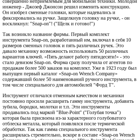
совершенно неприемлемым для мобильной техники. Молодой
инженер - Джозеф Джонсон решил изменить конструкцию.
Он изобрел сменные головки, которые надевались и
фиксировались на ручке. Защелкнув головку на ручке, - он
воскликнул: "Snap-on"! ("Щелк и готово!")
Так возникло название фирмы. Первый комплект
инструмента Snap-on, разработанный им, включал в себя 10
размеров сменных головок и пять различных ручек. Это
давало механику возможность использовать 50 различных
вариантов ключей. «Пять делают работу пятидесяти!» - это
стало девизом Snap-on. Фирма сразу получила от агентов по
продажам более 500 заказов на комплект. Уже в 1923 году был
выпущен первый каталог «Snap-on Wrench Company»
содержавший более 50 наименований ручного инструмента, в
том числе специального для автомобилей "Форд Т".
Инструмент отличался отменным качеством и механики
постоянно просили расширить гамму инструмента, добавить
зубила, бородки, молотки и т.п. Эти инструменты
продавались под маркой "Blue-Point" ("Голубая точка")
которая была присвоена из-за характерного голубоватого
отблеска металла, который появлялся после термической
обработки. Так как гамма специального инструмента
расширялась стремительно, вскоре в составе «Snap-on Wrench