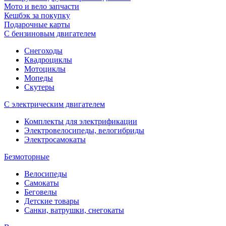
Мото и вело запчасти
Кешбэк за покупку
Подарочные карты
С бензиновым двигателем
Снегоходы
Квадроциклы
Мотоциклы
Мопеды
Скутеры
С электрическим двигателем
Комплекты для электрификации
Электровелосипеды, велогибриды
Электросамокаты
Безмоторные
Велосипеды
Самокаты
Беговелы
Детские товары
Санки, ватрушки, снегокаты