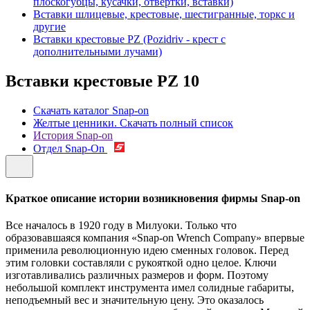
плоскогубцы, кусачки, отвертки, вставки)
Вставки шлицевые, крестовые, шестигранные, торкс и
другие
Вставки крестовые PZ (Pozidriv - крест с
дополнительными лучами)
Вставки крестовые PZ
10
Скачать каталог Snap-on
Желтые ценники. Скачать полный список
История Snap-on
Отдел Snap-On
Краткое описание истории возникновения фирмы Snap-on
Все началось в 1920 году в Милуоки. Только что
образовавшаяся компания «Snap-on Wrench Company» впервые
применила революционную идею сменных головок. Перед
этим головки составляли с рукояткой одно целое. Ключи
изготавливались различных размеров и форм. Поэтому
небольшой комплект инструмента имел солидные габариты,
неподъемный вес и значительную цену. Это оказалось