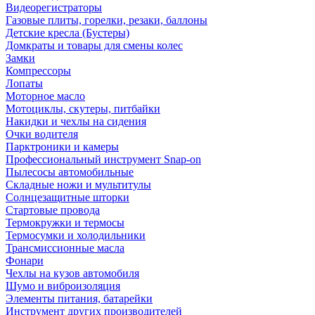
Видеорегистраторы
Газовые плиты, горелки, резаки, баллоны
Детские кресла (Бустеры)
Домкраты и товары для смены колес
Замки
Компрессоры
Лопаты
Моторное масло
Мотоциклы, скутеры, питбайки
Накидки и чехлы на сидения
Очки водителя
Парктроники и камеры
Профессиональный инструмент Snap-on
Пылесосы автомобильные
Складные ножи и мультитулы
Солнцезащитные шторки
Стартовые провода
Термокружки и термосы
Термосумки и холодильники
Трансмиссионные масла
Фонари
Чехлы на кузов автомобиля
Шумо и виброизоляция
Элементы питания, батарейки
Инструмент других производителей