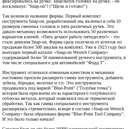
фиксировались на ручке. Защелкнув головку на ручке, - он
воскликнул: "Snap-on"! ("Щелк и готово!")
Так возникло название фирмы. Первый комплект
инструмента Snap-on, разработанный им, включал в себя 10
размеров сменных головок и пять различных ручек. Это
давало механику возможность использовать 50 различных
вариантов ключей. «Пять делают работу пятидесяти!» - это
стало девизом Snap-on. Фирма сразу получила от агентов по
продажам более 500 заказов на комплект. Уже в 1923 году был
выпущен первый каталог «Snap-on Wrench Company»
содержавший более 50 наименований ручного инструмента, в
том числе специального для автомобилей "Форд Т".
Инструмент отличался отменным качеством и механики
постоянно просили расширить гамму инструмента, добавить
зубила, бородки, молотки и т.п. Эти инструменты
продавались под маркой "Blue-Point" ("Голубая точка")
которая была присвоена из-за характерного голубоватого
отблеска металла, который появлялся после термической
обработки. Так как гамма специального инструмента
расширялась стремительно, вскоре в составе «Snap-on Wrench
Company» была образована фирма "Blue-Point Tool Company".
И это было только начало!
Сегодня Snap-on это более 16000 наименований инструмента