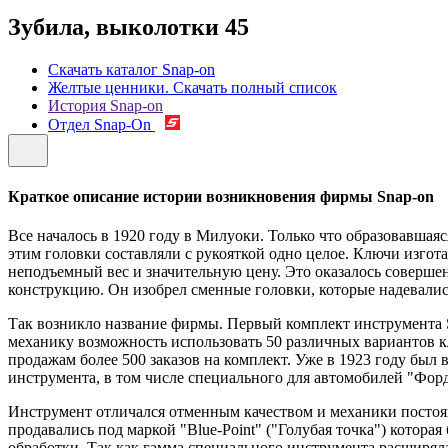
Зубила, выколотки
45
Скачать каталог Snap-on
Желтые ценники. Скачать полный список
История Snap-on
Отдел Snap-On
Краткое описание истории возникновения фирмы Snap-on
Все началось в 1920 году в Милуоки. Только что образовавш
этим головки составляли с рукояткой одно целое. Ключи изго
неподъемный вес и значительную цену. Это оказалось совер
конструкцию. Он изобрел сменные головки, которые надевались 
Так возникло название фирмы. Первый комплект инструмента Sn
механику возможность использовать 50 различных вариантов кл
продажам более 500 заказов на комплект. Уже в 1923 году бы
инструмента, в том числе специального для автомобилей "Форд
Инструмент отличался отменным качеством и механики постоян
продавались под маркой "Blue-Point" ("Голубая точка") котора
обработки. Так как гамма специального инструмента расширяла