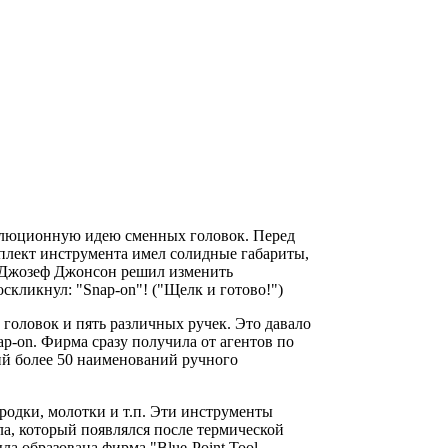
волюционную идею сменных головок. Перед
мплект инструмента имел солидные габариты,
- Джозеф Джонсон решил изменить
скликнул: "Snap-on"! ("Щелк и готово!")
головок и пять различных ручек. Это давало
ap-on. Фирма сразу получила от агентов по
ий более 50 наименований ручного
родки, молотки и т.п. Эти инструменты
лла, который появлялся после термической
ла образована фирма "Blue-Point Tool