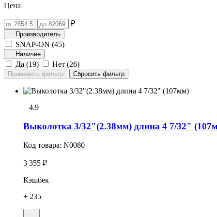
Цена
₽
Производитель
SNAP-ON (
45
)
Наличие
Да (
19
)
Нет (
26
)
4.9
Выколотка 3/32"(2.38мм) длина 4 7/32" (107
Код товара:
N0080
3 355 ₽
Кэшбек
+ 235