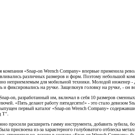
аяся компания «Snap-on Wrench Company» впервые применила ре
тавливались различных размеров и форм. Поэтому небольшой ко
шенно неприемлемым для мобильной техники. Молодой инженер 
и фиксировались на ручке. Защелкнув головку на ручке, - он во
ap-on, разработанный им, включал в себя 10 размеров сменных 
ючей. «Пять делают работу пятидесяти!» - это стало девизом Sn
л выпущен первый каталог «Snap-on Wrench Company» содержавш
 Т".
но просили расширить гамму инструмента, добавить зубила, бо
я была присвоена из-за характерного голубоватого отблеска мета
сь стремительно, вскоре в составе «Snap-on Wrench Company» бы