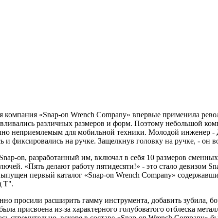
аяся компания «Snap-on Wrench Company» впервые применила ре
тавливались различных размеров и форм. Поэтому небольшой ко
шенно неприемлемым для мобильной техники. Молодой инженер 
и фиксировались на ручке. Защелкнув головку на ручке, - он во
ap-on, разработанный им, включал в себя 10 размеров сменных 
ючей. «Пять делают работу пятидесяти!» - это стало девизом Sn
л выпущен первый каталог «Snap-on Wrench Company» содержавш
 Т".
но просили расширить гамму инструмента, добавить зубила, бо
я была присвоена из-за характерного голубоватого отблеска мета
сь стремительно, вскоре в составе «Snap-on Wrench Company» бы