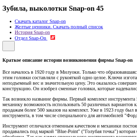
Зубила, выколотки Snap-on
45
Скачать каталог Snap-on
Желтые ценники. Скачать полный список
История Snap-on
Отдел Snap-On
Краткое описание истории возникновения фирмы Snap-on
Все началось в 1920 году в Милуоки. Только что образовавш
этим головки составляли с рукояткой одно целое. Ключи изго
неподъемный вес и значительную цену. Это оказалось совер
конструкцию. Он изобрел сменные головки, которые надевались 
Так возникло название фирмы. Первый комплект инструмента Sn
механику возможность использовать 50 различных вариантов кл
продажам более 500 заказов на комплект. Уже в 1923 году бы
инструмента, в том числе специального для автомобилей "Форд
Инструмент отличался отменным качеством и механики постоян
продавались под маркой "Blue-Point" ("Голубая точка") котора
обработки. Так как гамма специального инструмента расширяла