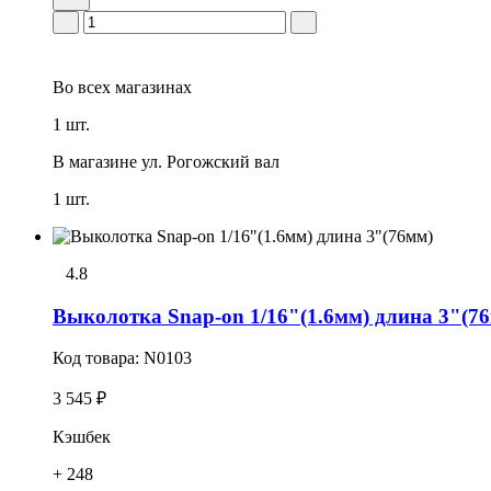
Во всех
магазинах
1 шт.
В магазине
ул. Рогожский вал
1 шт.
4.8
Выколотка Snap-on 1/16"(1.6мм) длина 3"(7
Код товара:
N0103
3 545 ₽
Кэшбек
+ 248