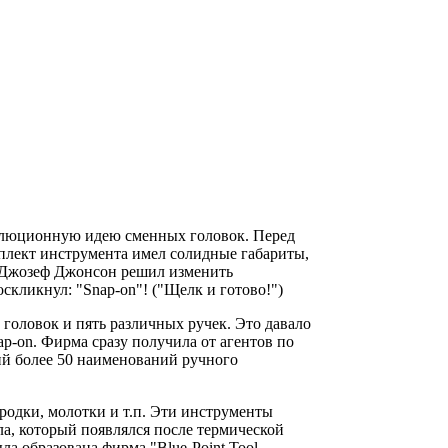
волюционную идею сменных головок. Перед
мплект инструмента имел солидные габариты,
- Джозеф Джонсон решил изменить
скликнул: "Snap-on"! ("Щелк и готово!")
головок и пять различных ручек. Это давало
ap-on. Фирма сразу получила от агентов по
ий более 50 наименований ручного
родки, молотки и т.п. Эти инструменты
лла, который появлялся после термической
ла образована фирма "Blue-Point Tool