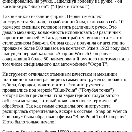
фиксировались на ручке. Защелкнув головку на ручке, - он
воскликнул: "Snap-on"! ("Щелк и готово!")
Так возникло название фирмы. Первый комплект
инструмента Snap-on, разработанный им, включал в себя 10
размеров сменных головок и пять различных ручек. Это
давало механику возможность использовать 50 различных
вариантов ключей. «Пять делают работу пятидесяти!» - это
стало девизом Snap-on. Фирма сразу получила от агентов по
продажам более 500 заказов на комплект. Уже в 1923 году был
выпущен первый каталог «Snap-on Wrench Company»
содержавший более 50 наименований ручного инструмента, в
том числе специального для автомобилей "Форд Т".
Инструмент отличался отменным качеством и механики
постоянно просили расширить гамму инструмента, добавить
зубила, бородки, молотки и т.п. Эти инструменты
продавались под маркой "Blue-Point" ("Голубая точка")
которая была присвоена из-за характерного голубоватого
отблеска металла, который появлялся после термической
обработки. Так как гамма специального инструмента
расширялась стремительно, вскоре в составе «Snap-on Wrench
Company» была образована фирма "Blue-Point Tool Company".
И это было только начало!
Сегодня Snap-on это более 16000 наименований инструмента