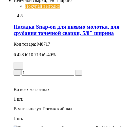
Покупай выгодно
4.8
Насадка Snap-on для пневмо молотка, для
срубания точечной сварки, 5/8" ширина
Код товара:
M8717
6 428 ₽
10 713 ₽
-40%
Во всех
магазинах
1 шт.
В магазине
ул. Рогожский вал
1 шт.