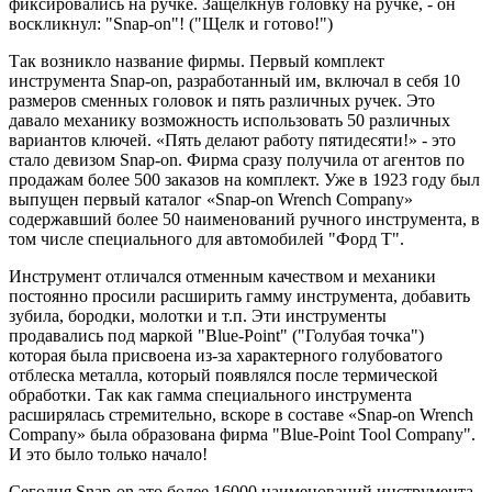
фиксировались на ручке. Защелкнув головку на ручке, - он
воскликнул: "Snap-on"! ("Щелк и готово!")
Так возникло название фирмы. Первый комплект
инструмента Snap-on, разработанный им, включал в себя 10
размеров сменных головок и пять различных ручек. Это
давало механику возможность использовать 50 различных
вариантов ключей. «Пять делают работу пятидесяти!» - это
стало девизом Snap-on. Фирма сразу получила от агентов по
продажам более 500 заказов на комплект. Уже в 1923 году был
выпущен первый каталог «Snap-on Wrench Company»
содержавший более 50 наименований ручного инструмента, в
том числе специального для автомобилей "Форд Т".
Инструмент отличался отменным качеством и механики
постоянно просили расширить гамму инструмента, добавить
зубила, бородки, молотки и т.п. Эти инструменты
продавались под маркой "Blue-Point" ("Голубая точка")
которая была присвоена из-за характерного голубоватого
отблеска металла, который появлялся после термической
обработки. Так как гамма специального инструмента
расширялась стремительно, вскоре в составе «Snap-on Wrench
Company» была образована фирма "Blue-Point Tool Company".
И это было только начало!
Сегодня Snap-on это более 16000 наименований инструмента