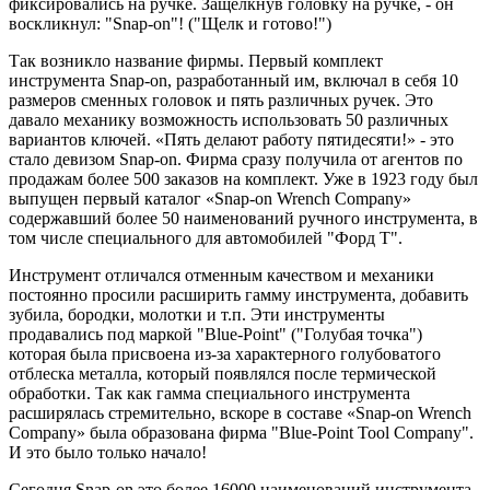
фиксировались на ручке. Защелкнув головку на ручке, - он
воскликнул: "Snap-on"! ("Щелк и готово!")
Так возникло название фирмы. Первый комплект
инструмента Snap-on, разработанный им, включал в себя 10
размеров сменных головок и пять различных ручек. Это
давало механику возможность использовать 50 различных
вариантов ключей. «Пять делают работу пятидесяти!» - это
стало девизом Snap-on. Фирма сразу получила от агентов по
продажам более 500 заказов на комплект. Уже в 1923 году был
выпущен первый каталог «Snap-on Wrench Company»
содержавший более 50 наименований ручного инструмента, в
том числе специального для автомобилей "Форд Т".
Инструмент отличался отменным качеством и механики
постоянно просили расширить гамму инструмента, добавить
зубила, бородки, молотки и т.п. Эти инструменты
продавались под маркой "Blue-Point" ("Голубая точка")
которая была присвоена из-за характерного голубоватого
отблеска металла, который появлялся после термической
обработки. Так как гамма специального инструмента
расширялась стремительно, вскоре в составе «Snap-on Wrench
Company» была образована фирма "Blue-Point Tool Company".
И это было только начало!
Сегодня Snap-on это более 16000 наименований инструмента