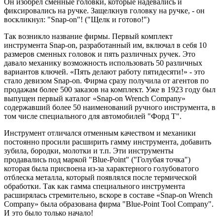
Он изобрел сменные головки, которые надевались и
фиксировались на ручке. Защелкнув головку на ручке, - он
воскликнул: "Snap-on"! ("Щелк и готово!")
Так возникло название фирмы. Первый комплект
инструмента Snap-on, разработанный им, включал в себя 10
размеров сменных головок и пять различных ручек. Это
давало механику возможность использовать 50 различных
вариантов ключей. «Пять делают работу пятидесяти!» - это
стало девизом Snap-on. Фирма сразу получила от агентов по
продажам более 500 заказов на комплект. Уже в 1923 году был
выпущен первый каталог «Snap-on Wrench Company»
содержавший более 50 наименований ручного инструмента, в
том числе специального для автомобилей "Форд Т".
Инструмент отличался отменным качеством и механики
постоянно просили расширить гамму инструмента, добавить
зубила, бородки, молотки и т.п. Эти инструменты
продавались под маркой "Blue-Point" ("Голубая точка")
которая была присвоена из-за характерного голубоватого
отблеска металла, который появлялся после термической
обработки. Так как гамма специального инструмента
расширялась стремительно, вскоре в составе «Snap-on Wrench
Company» была образована фирма "Blue-Point Tool Company".
И это было только начало!