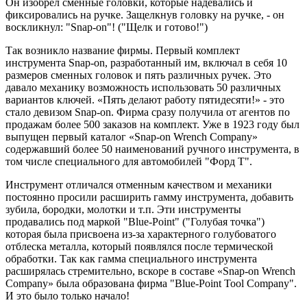
Он изобрел сменные головки, которые надевались и
фиксировались на ручке. Защелкнув головку на ручке, - он
воскликнул: "Snap-on"! ("Щелк и готово!")
Так возникло название фирмы. Первый комплект
инструмента Snap-on, разработанный им, включал в себя 10
размеров сменных головок и пять различных ручек. Это
давало механику возможность использовать 50 различных
вариантов ключей. «Пять делают работу пятидесяти!» - это
стало девизом Snap-on. Фирма сразу получила от агентов по
продажам более 500 заказов на комплект. Уже в 1923 году был
выпущен первый каталог «Snap-on Wrench Company»
содержавший более 50 наименований ручного инструмента, в
том числе специального для автомобилей "Форд Т".
Инструмент отличался отменным качеством и механики
постоянно просили расширить гамму инструмента, добавить
зубила, бородки, молотки и т.п. Эти инструменты
продавались под маркой "Blue-Point" ("Голубая точка")
которая была присвоена из-за характерного голубоватого
отблеска металла, который появлялся после термической
обработки. Так как гамма специального инструмента
расширялась стремительно, вскоре в составе «Snap-on Wrench
Company» была образована фирма "Blue-Point Tool Company".
И это было только начало!