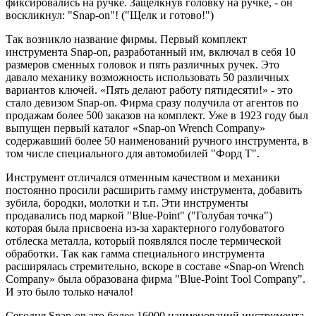
фиксировались на ручке. Защелкнув головку на ручке, - он
воскликнул: "Snap-on"! ("Щелк и готово!")
Так возникло название фирмы. Первый комплект
инструмента Snap-on, разработанный им, включал в себя 10
размеров сменных головок и пять различных ручек. Это
давало механику возможность использовать 50 различных
вариантов ключей. «Пять делают работу пятидесяти!» - это
стало девизом Snap-on. Фирма сразу получила от агентов по
продажам более 500 заказов на комплект. Уже в 1923 году был
выпущен первый каталог «Snap-on Wrench Company»
содержавший более 50 наименований ручного инструмента, в
том числе специального для автомобилей "Форд Т".
Инструмент отличался отменным качеством и механики
постоянно просили расширить гамму инструмента, добавить
зубила, бородки, молотки и т.п. Эти инструменты
продавались под маркой "Blue-Point" ("Голубая точка")
которая была присвоена из-за характерного голубоватого
отблеска металла, который появлялся после термической
обработки. Так как гамма специального инструмента
расширялась стремительно, вскоре в составе «Snap-on Wrench
Company» была образована фирма "Blue-Point Tool Company".
И это было только начало!
Сегодня Snap-on это более 16000 наименований инструмента