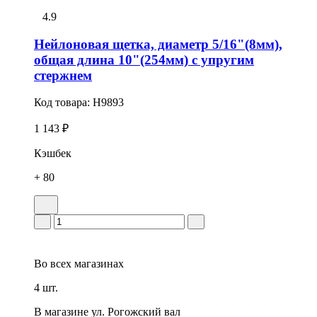
4.9
Нейлоновая щетка, диаметр 5/16"(8мм),
общая длина 10"(254мм) с упругим
стержнем
Код товара:
H9893
1 143 ₽
Кэшбек
+ 80
Во всех
магазинах
4 шт.
В магазине
ул. Рогожский вал