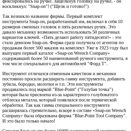
фиксировались на ручке. Защелкнув головку на ручке, - он
воскликнул: "Snap-on"! ("Щелк и готово!")
Так возникло название фирмы. Первый комплект
инструмента Snap-on, разработанный им, включал в себя 10
размеров сменных головок и пять различных ручек. Это
давало механику возможность использовать 50 различных
вариантов ключей. «Пять делают работу пятидесяти!» - это
стало девизом Snap-on. Фирма сразу получила от агентов по
продажам более 500 заказов на комплект. Уже в 1923 году был
выпущен первый каталог «Snap-on Wrench Company»
содержавший более 50 наименований ручного инструмента, в
том числе специального для автомобилей "Форд Т".
Инструмент отличался отменным качеством и механики
постоянно просили расширить гамму инструмента, добавить
зубила, бородки, молотки и т.п. Эти инструменты
продавались под маркой "Blue-Point" ("Голубая точка")
которая была присвоена из-за характерного голубоватого
отблеска металла, который появлялся после термической
обработки. Так как гамма специального инструмента
расширялась стремительно, вскоре в составе «Snap-on Wrench
Company» была образована фирма "Blue-Point Tool Company".
И это было только начало!
Сегодня Snap-on это более 16000 наименований инструмента