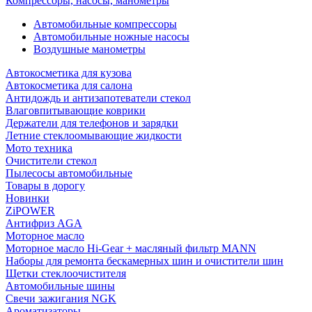
Компрессоры, насосы, манометры
Автомобильные компрессоры
Автомобильные ножные насосы
Воздушные манометры
Автокосметика для кузова
Автокосметика для салона
Антидождь и антизапотеватели стекол
Влаговпитывающие коврики
Держатели для телефонов и зарядки
Летние стеклоомывающие жидкости
Мото техника
Очистители стекол
Пылесосы автомобильные
Товары в дорогу
Новинки
ZiPOWER
Антифриз AGA
Моторное масло
Моторное масло Hi-Gear + масляный фильтр MANN
Наборы для ремонта бескамерных шин и очистители шин
Щетки стеклоочистителя
Автомобильные шины
Свечи зажигания NGK
Ароматизаторы