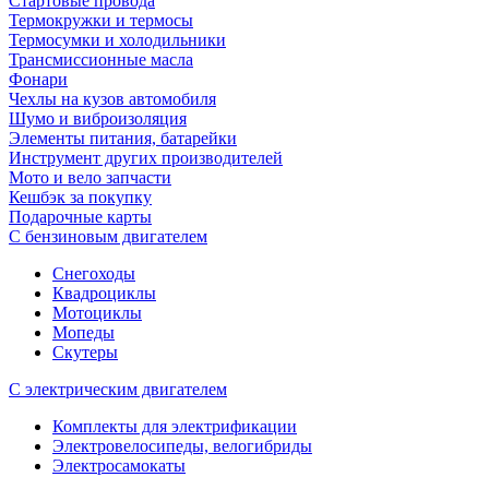
Стартовые провода
Термокружки и термосы
Термосумки и холодильники
Трансмиссионные масла
Фонари
Чехлы на кузов автомобиля
Шумо и виброизоляция
Элементы питания, батарейки
Инструмент других производителей
Мото и вело запчасти
Кешбэк за покупку
Подарочные карты
С бензиновым двигателем
Снегоходы
Квадроциклы
Мотоциклы
Мопеды
Скутеры
С электрическим двигателем
Комплекты для электрификации
Электровелосипеды, велогибриды
Электросамокаты