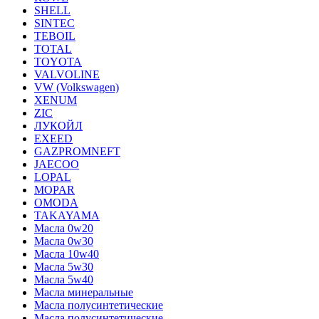
SHELL
SINTEC
TEBOIL
TOTAL
TOYOTA
VALVOLINE
VW (Volkswagen)
XENUM
ZIC
ЛУКОЙЛ
EXEED
GAZPROMNEFT
JAECOO
LOPAL
MOPAR
OMODA
TAKAYAMA
Масла 0w20
Масла 0w30
Масла 10w40
Масла 5w30
Масла 5w40
Масла минеральные
Масла полусинтетические
Масла полусинтетические