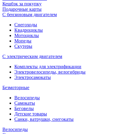
Кешбэк за покупку
Подарочные карты
С бензиновым двигателем
Снегоходы
Квадроциклы
Мотоциклы
Мопеды
Скутеры
С электрическим двигателем
Комплекты для электрификации
Электровелосипеды, велогибриды
Электросамокаты
Безмоторные
Велосипеды
Самокаты
Беговелы
Детские товары
Санки, ватрушки, снегокаты
Велосипеды