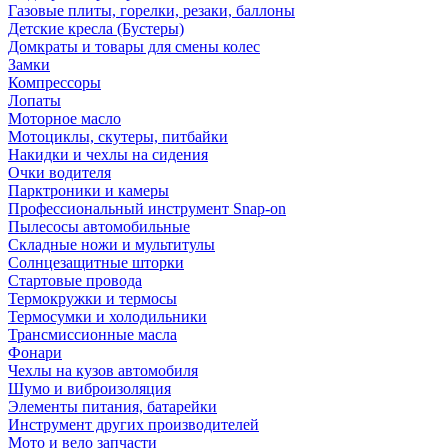
Газовые плиты, горелки, резаки, баллоны
Детские кресла (Бустеры)
Домкраты и товары для смены колес
Замки
Компрессоры
Лопаты
Моторное масло
Мотоциклы, скутеры, питбайки
Накидки и чехлы на сидения
Очки водителя
Парктроники и камеры
Профессиональный инструмент Snap-on
Пылесосы автомобильные
Складные ножи и мультитулы
Солнцезащитные шторки
Стартовые провода
Термокружки и термосы
Термосумки и холодильники
Трансмиссионные масла
Фонари
Чехлы на кузов автомобиля
Шумо и виброизоляция
Элементы питания, батарейки
Инструмент других производителей
Мото и вело запчасти