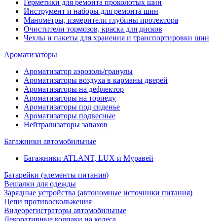
Герметики для ремонта проколотых шин
Инструмент и наборы для ремонта шин
Манометры, измерители глубины протектора
Очистители тормозов, краска для дисков
Чехлы и пакеты для хранения и транспортировки шин
Ароматизаторы
Ароматизатор аэрозоль/гранулы
Ароматизаторы воздуха в карманы дверей
Ароматизаторы на дефлектор
Ароматизаторы на торпеду
Ароматизаторы под сиденье
Ароматизаторы подвесные
Нейтрализаторы запахов
Багажники автомобильные
Багажники ATLANT, LUX и Муравей
Батарейки (элементы питания)
Вешалки для одежды
Зарядные устройства (автономные источники питания)
Цепи противоскольжения
Видеорегистраторы автомобильные
Декоративные колпаки на колеса