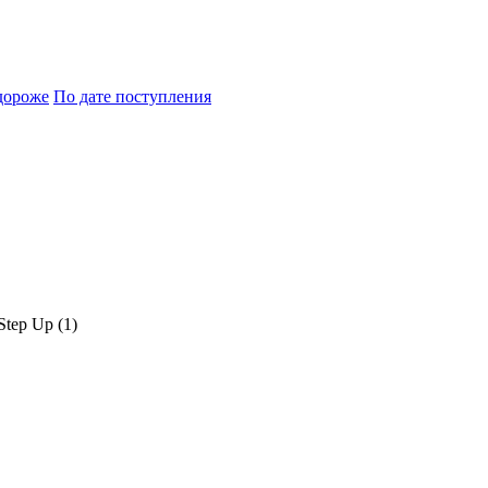
дороже
По дате поступления
Step Up (
1
)