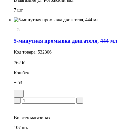
В магазине
ул. Рогожский вал
7 шт.
5
5-минутная промывка двигателя, 444 мл
Код товара:
532306
762 ₽
Кэшбек
+ 53
Во всех
магазинах
107 шт.