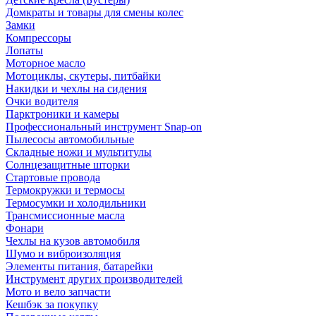
Домкраты и товары для смены колес
Замки
Компрессоры
Лопаты
Моторное масло
Мотоциклы, скутеры, питбайки
Накидки и чехлы на сидения
Очки водителя
Парктроники и камеры
Профессиональный инструмент Snap-on
Пылесосы автомобильные
Складные ножи и мультитулы
Солнцезащитные шторки
Стартовые провода
Термокружки и термосы
Термосумки и холодильники
Трансмиссионные масла
Фонари
Чехлы на кузов автомобиля
Шумо и виброизоляция
Элементы питания, батарейки
Инструмент других производителей
Мото и вело запчасти
Кешбэк за покупку