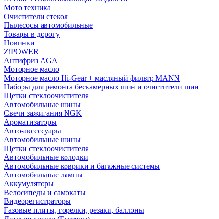
Мото техника
Очистители стекол
Пылесосы автомобильные
Товары в дорогу
Новинки
ZiPOWER
Антифриз AGA
Моторное масло
Моторное масло Hi-Gear + масляный фильтр MANN
Наборы для ремонта бескамерных шин и очистители шин
Щетки стеклоочистителя
Автомобильные шины
Свечи зажигания NGK
Ароматизаторы
Авто-аксессуары
Автомобильные шины
Щетки стеклоочистителя
Автомобильные колодки
Автомобильные коврики и багажные системы
Автомобильные лампы
Аккумуляторы
Велосипеды и самокаты
Видеорегистраторы
Газовые плиты, горелки, резаки, баллоны
Детские кресла (Бустеры)