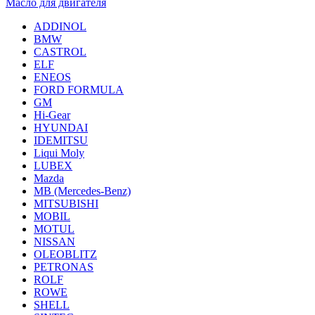
Масло для двигателя
ADDINOL
BMW
CASTROL
ELF
ENEOS
FORD FORMULA
GM
Hi-Gear
HYUNDAI
IDEMITSU
Liqui Moly
LUBEX
Mazda
MB (Mercedes-Вenz)
MITSUBISHI
MOBIL
MOTUL
NISSAN
OLEOBLITZ
PETRONAS
ROLF
ROWE
SHELL