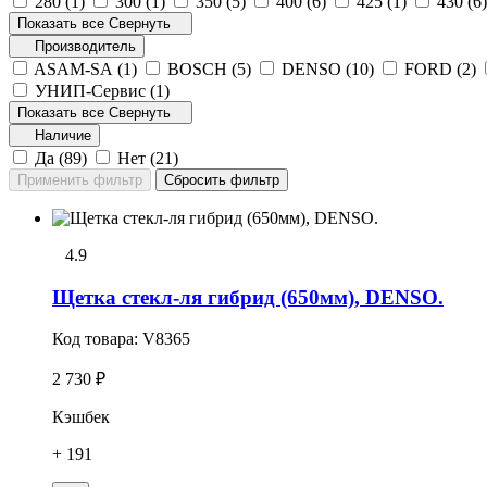
280 (
1
)
300 (
1
)
350 (
5
)
400 (
6
)
425 (
1
)
430 (
6
Показать все
Свернуть
Производитель
ASAM-SA (
1
)
BOSCH (
5
)
DENSO (
10
)
FORD (
2
)
УНИП-Сервис (
1
)
Показать все
Свернуть
Наличие
Да (
89
)
Нет (
21
)
4.9
Щетка стекл-ля гибрид (650мм), DENSO.
Код товара:
V8365
2 730 ₽
Кэшбек
+ 191