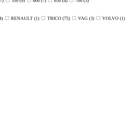
7
)
550 (
9
)
600 (
7
)
650 (
4
)
700 (
3
)
4
)
RENAULT (
1
)
TRICO (
75
)
VAG (
3
)
VOLVO (
1
)