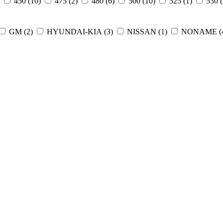
)
450 (
10
)
475 (
2
)
480 (
6
)
500 (
10
)
525 (
1
)
530 (
GM (
2
)
HYUNDAI-KIA (
3
)
NISSAN (
1
)
NONAME (