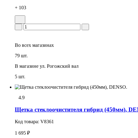
+ 103
Во всех
магазинах
79 шт.
В магазине
ул. Рогожский вал
5 шт.
4.9
Щетка стеклоочистителя гибрид (450мм), D
Код товара:
V8361
1 695 ₽