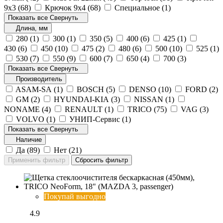
9х3 (
68
)
Крючок 9х4 (
68
)
Специальное (
1
)
Показать все
Свернуть
Длина, мм
280 (
1
)
300 (
1
)
350 (
5
)
400 (
6
)
425 (
1
)
430 (
6
)
450 (
10
)
475 (
2
)
480 (
6
)
500 (
10
)
525 (
1
)
530 (
7
)
550 (
9
)
600 (
7
)
650 (
4
)
700 (
3
)
Показать все
Свернуть
Производитель
ASAM-SA (
1
)
BOSCH (
5
)
DENSO (
10
)
FORD (
2
)
GM (
2
)
HYUNDAI-KIA (
3
)
NISSAN (
1
)
NONAME (
4
)
RENAULT (
1
)
TRICO (
75
)
VAG (
3
)
VOLVO (
1
)
УНИП-Сервис (
1
)
Показать все
Свернуть
Наличие
Да (
89
)
Нет (
21
)
Покупай выгодно
4.9