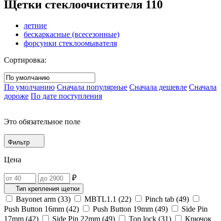
Щетки стеклоочистителя
110
летние
бескаркасные (всесезонные)
форсунки стеклоомывателя
Сортировка:
По умолчанию
Сначала популярные
Сначала дешевле
Сначала
дороже
По дате поступления
Это обязательное поле
Фильтр
Цена
₽
Тип крепления щетки
Bayonet arm (
33
)
MBTL1.1‎ (
22
)
Pinch tab (
49
)
Push Button 16mm (
42
)
Push Button 19mm (
49
)
Side Pin
17mm (
42
)
Side Pin 22mm (
49
)
Top lock (
31
)
Крючок