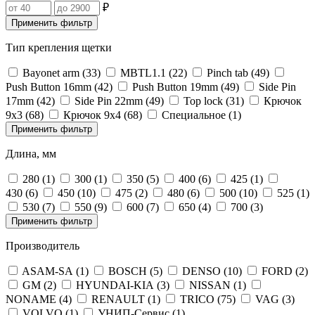
₽
Применить фильтр
Тип крепления щетки
Bayonet arm (
33
)
MBTL1.1‎ (
22
)
Pinch tab (
49
)
Push Button 16mm (
42
)
Push Button 19mm (
49
)
Side Pin
17mm (
42
)
Side Pin 22mm (
49
)
Top lock (
31
)
Крючок
9х3 (
68
)
Крючок 9х4 (
68
)
Специальное (
1
)
Применить фильтр
Длина, мм
280 (
1
)
300 (
1
)
350 (
5
)
400 (
6
)
425 (
1
)
430 (
6
)
450 (
10
)
475 (
2
)
480 (
6
)
500 (
10
)
525 (
1
)
530 (
7
)
550 (
9
)
600 (
7
)
650 (
4
)
700 (
3
)
Применить фильтр
Производитель
ASAM-SA (
1
)
BOSCH (
5
)
DENSO (
10
)
FORD (
2
)
GM (
2
)
HYUNDAI-KIA (
3
)
NISSAN (
1
)
NONAME (
4
)
RENAULT (
1
)
TRICO (
75
)
VAG (
3
)
VOLVO (
1
)
УНИП-Сервис (
1
)