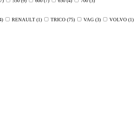
7
)
550 (
9
)
600 (
7
)
650 (
4
)
700 (
3
)
4
)
RENAULT (
1
)
TRICO (
75
)
VAG (
3
)
VOLVO (
1
)