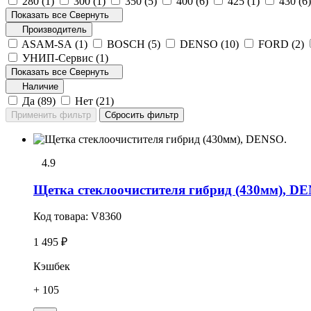
280 (
1
)
300 (
1
)
350 (
5
)
400 (
6
)
425 (
1
)
430 (
6
Показать все
Свернуть
Производитель
ASAM-SA (
1
)
BOSCH (
5
)
DENSO (
10
)
FORD (
2
)
УНИП-Сервис (
1
)
Показать все
Свернуть
Наличие
Да (
89
)
Нет (
21
)
4.9
Щетка стеклоочистителя гибрид (430мм), D
Код товара:
V8360
1 495 ₽
Кэшбек
+ 105