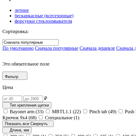
летние
бескаркасные (всесезонные)
форсунки стеклоомывателя
Сортировка:
По умолчанию
Сначала популярные
Сначала дешевле
Сначала 
Это обязательное поле
Фильтр
Цена
₽
Тип крепления щетки
Bayonet arm (
33
)
MBTL1.1‎ (
22
)
Pinch tab (
49
)
Push 
Крючок 9х4 (
68
)
Специальное (
1
)
Показать все
Свернуть
Длина, мм