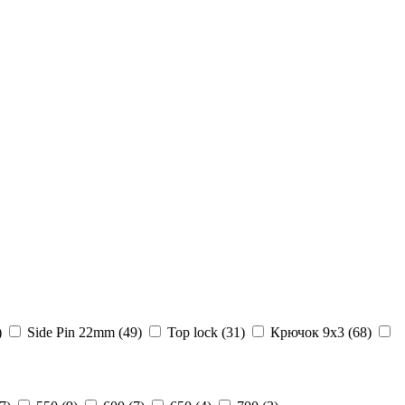
)
Side Pin 22mm (
49
)
Top lock (
31
)
Крючок 9х3 (
68
)