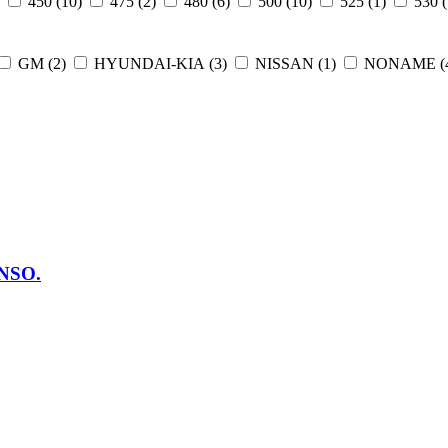
)
450 (
10
)
475 (
2
)
480 (
6
)
500 (
10
)
525 (
1
)
530 (
GM (
2
)
HYUNDAI-KIA (
3
)
NISSAN (
1
)
NONAME (
ENSO.