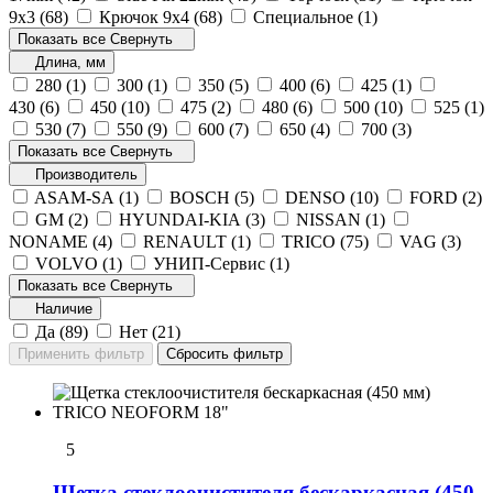
9х3 (
68
)
Крючок 9х4 (
68
)
Специальное (
1
)
Показать все
Свернуть
Длина, мм
280 (
1
)
300 (
1
)
350 (
5
)
400 (
6
)
425 (
1
)
430 (
6
)
450 (
10
)
475 (
2
)
480 (
6
)
500 (
10
)
525 (
1
)
530 (
7
)
550 (
9
)
600 (
7
)
650 (
4
)
700 (
3
)
Показать все
Свернуть
Производитель
ASAM-SA (
1
)
BOSCH (
5
)
DENSO (
10
)
FORD (
2
)
GM (
2
)
HYUNDAI-KIA (
3
)
NISSAN (
1
)
NONAME (
4
)
RENAULT (
1
)
TRICO (
75
)
VAG (
3
)
VOLVO (
1
)
УНИП-Сервис (
1
)
Показать все
Свернуть
Наличие
Да (
89
)
Нет (
21
)
5
Щетка стеклоочистителя бескаркасная (450