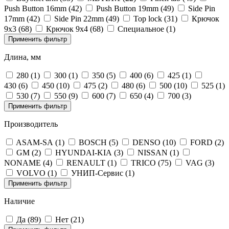
Push Button 16mm (
42
)
Push Button 19mm (
49
)
Side Pin
17mm (
42
)
Side Pin 22mm (
49
)
Top lock (
31
)
Крючок
9х3 (
68
)
Крючок 9х4 (
68
)
Специальное (
1
)
Применить фильтр
Длина, мм
280 (
1
)
300 (
1
)
350 (
5
)
400 (
6
)
425 (
1
)
430 (
6
)
450 (
10
)
475 (
2
)
480 (
6
)
500 (
10
)
525 (
1
)
530 (
7
)
550 (
9
)
600 (
7
)
650 (
4
)
700 (
3
)
Применить фильтр
Производитель
ASAM-SA (
1
)
BOSCH (
5
)
DENSO (
10
)
FORD (
2
)
GM (
2
)
HYUNDAI-KIA (
3
)
NISSAN (
1
)
NONAME (
4
)
RENAULT (
1
)
TRICO (
75
)
VAG (
3
)
VOLVO (
1
)
УНИП-Сервис (
1
)
Применить фильтр
Наличие
Да (
89
)
Нет (
21
)