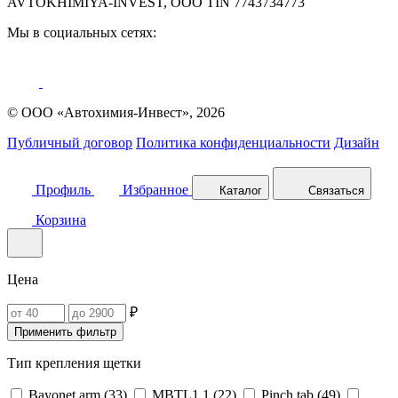
AVTOKHIMIYA-INVEST, OOO TIN 7743734773
Мы в социальных сетях:
© ООО «Автохимия-Инвест», 2026
Публичный договор
Политика конфиденциальности
Дизайн
Профиль
Избранное
Каталог
Связаться
Корзина
Цена
₽
Применить фильтр
Тип крепления щетки
Bayonet arm (
33
)
MBTL1.1‎ (
22
)
Pinch tab (
49
)