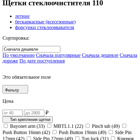
Щетки стеклоочистителя
110
летние
бескаркасные (всесезонные)
форсунки стеклоомывателя
Сортировка:
По умолчанию
Сначала популярные
Сначала дешевле
Сначала
дороже
По дате поступления
Это обязательное поле
Фильтр
Цена
₽
Тип крепления щетки
Bayonet arm (
33
)
MBTL1.1‎ (
22
)
Pinch tab (
49
)
Push Button 16mm (
42
)
Push Button 19mm (
49
)
Side Pin
17mm (
42
)
Side Pin 22mm (
49
)
Top lock (
31
)
Крючок