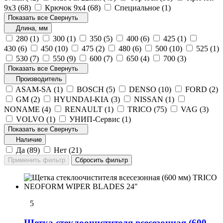
9х3 (
68
)
Крючок 9х4 (
68
)
Специальное (
1
)
Показать все
Свернуть
Длина, мм
280 (
1
)
300 (
1
)
350 (
5
)
400 (
6
)
425 (
1
)
430 (
6
)
450 (
10
)
475 (
2
)
480 (
6
)
500 (
10
)
525 (
1
)
530 (
7
)
550 (
9
)
600 (
7
)
650 (
4
)
700 (
3
)
Показать все
Свернуть
Производитель
ASAM-SA (
1
)
BOSCH (
5
)
DENSO (
10
)
FORD (
2
)
GM (
2
)
HYUNDAI-KIA (
3
)
NISSAN (
1
)
NONAME (
4
)
RENAULT (
1
)
TRICO (
75
)
VAG (
3
)
VOLVO (
1
)
УНИП-Сервис (
1
)
Показать все
Свернуть
Наличие
Да (
89
)
Нет (
21
)
5
Щетка стеклоочистителя всесезонная (600