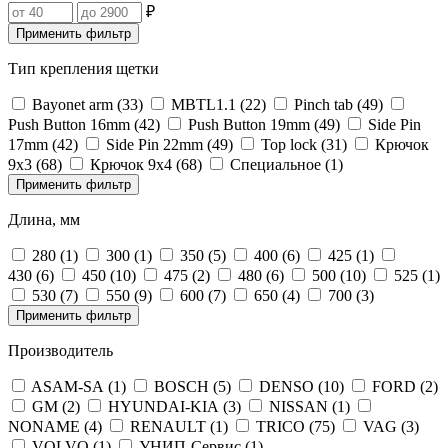
₽
Применить фильтр
Тип крепления щетки
Bayonet arm (
33
)
MBTL1.1‎ (
22
)
Pinch tab (
49
)
Push Button 16mm (
42
)
Push Button 19mm (
49
)
Side Pin
17mm (
42
)
Side Pin 22mm (
49
)
Top lock (
31
)
Крючок
9х3 (
68
)
Крючок 9х4 (
68
)
Специальное (
1
)
Применить фильтр
Длина, мм
280 (
1
)
300 (
1
)
350 (
5
)
400 (
6
)
425 (
1
)
430 (
6
)
450 (
10
)
475 (
2
)
480 (
6
)
500 (
10
)
525 (
1
)
530 (
7
)
550 (
9
)
600 (
7
)
650 (
4
)
700 (
3
)
Применить фильтр
Производитель
ASAM-SA (
1
)
BOSCH (
5
)
DENSO (
10
)
FORD (
2
)
GM (
2
)
HYUNDAI-KIA (
3
)
NISSAN (
1
)
NONAME (
4
)
RENAULT (
1
)
TRICO (
75
)
VAG (
3
)
VOLVO (
1
)
УНИП-Сервис (
1
)