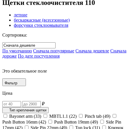
Щетки стеклоочистителя
110
летние
бескаркасные (всесезонные)
форсунки стеклоомывателя
Сортировка:
По умолчанию
Сначала популярные
Сначала дешевле
Сначала
дороже
По дате поступления
Это обязательное поле
Фильтр
Цена
₽
Тип крепления щетки
Bayonet arm (
33
)
MBTL1.1‎ (
22
)
Pinch tab (
49
)
Push Button 16mm (
42
)
Push Button 19mm (
49
)
Side Pin
17mm (
42
)
Side Pin 22mm (
49
)
Top lock (
31
)
Крючок