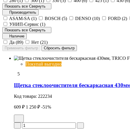
280 (
1
)
300 (
1
)
350 (
5
)
400 (
6
)
425 (
1
)
430 (
6
Показать все
Свернуть
Производитель
ASAM-SA (
1
)
BOSCH (
5
)
DENSO (
10
)
FORD (
2
)
УНИП-Сервис (
1
)
Показать все
Свернуть
Наличие
Да (
89
)
Нет (
21
)
Покупай выгодно
5
Щетка стеклоочистителя бескаркасная 430
Код товара:
222234
609 ₽
1 250 ₽
-51%