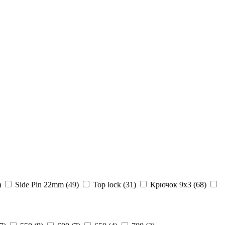
)
Side Pin 22mm (
49
)
Top lock (
31
)
Крючок 9х3 (
68
)