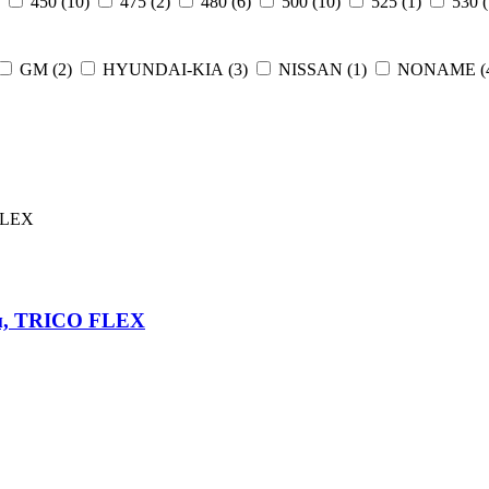
)
450 (
10
)
475 (
2
)
480 (
6
)
500 (
10
)
525 (
1
)
530 (
GM (
2
)
HYUNDAI-KIA (
3
)
NISSAN (
1
)
NONAME (
мм, TRICO FLEX