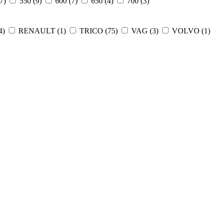
7
)
550 (
9
)
600 (
7
)
650 (
4
)
700 (
3
)
4
)
RENAULT (
1
)
TRICO (
75
)
VAG (
3
)
VOLVO (
1
)