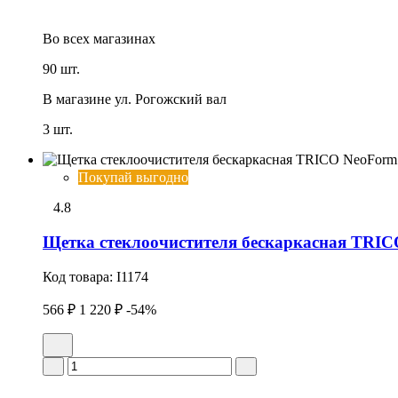
Во всех
магазинах
90 шт.
В магазине
ул. Рогожский вал
3 шт.
Покупай выгодно
4.8
Щетка стеклоочистителя бескаркасная TRIC
Код товара:
I1174
566 ₽
1 220 ₽
-54%