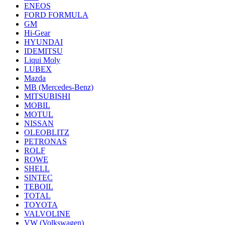
ENEOS
FORD FORMULA
GM
Hi-Gear
HYUNDAI
IDEMITSU
Liqui Moly
LUBEX
Mazda
MB (Mercedes-Вenz)
MITSUBISHI
MOBIL
MOTUL
NISSAN
OLEOBLITZ
PETRONAS
ROLF
ROWE
SHELL
SINTEC
TEBOIL
TOTAL
TOYOTA
VALVOLINE
VW (Volkswagen)