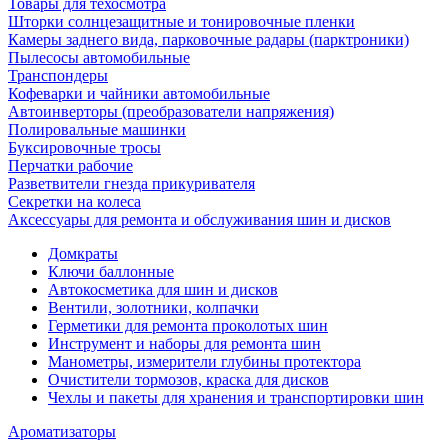
Товары для техосмотра
Шторки солнцезащитные и тонировочные пленки
Камеры заднего вида, парковочные радары (парктроники)
Пылесосы автомобильные
Транспондеры
Кофеварки и чайники автомобильные
Автоинверторы (преобразователи напряжения)
Полировальные машинки
Буксировочные тросы
Перчатки рабочие
Разветвители гнезда прикуривателя
Секретки на колеса
Аксессуары для ремонта и обслуживания ‎шин и дисков
Домкраты
Ключи баллонные
Автокосметика для шин и дисков
Вентили, золотники, колпачки
Герметики для ремонта проколотых шин
Инструмент и наборы для ремонта шин
Манометры, измерители глубины протектора
Очистители тормозов, краска для дисков
Чехлы и пакеты для хранения и транспортировки шин
Ароматизаторы