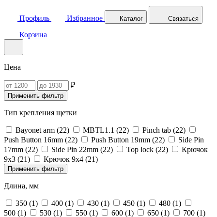
Профиль
Избранное
Каталог
Связаться
Корзина
Цена
₽
Применить фильтр
Тип крепления щетки
Bayonet arm (
22
)
MBTL1.1‎ (
22
)
Pinch tab (
22
)
Push Button 16mm (
22
)
Push Button 19mm (
22
)
Side Pin
17mm (
22
)
Side Pin 22mm (
22
)
Top lock (
22
)
Крючок
9х3 (
21
)
Крючок 9х4 (
21
)
Применить фильтр
Длина, мм
350 (
1
)
400 (
1
)
430 (
1
)
450 (
1
)
480 (
1
)
500 (
1
)
530 (
1
)
550 (
1
)
600 (
1
)
650 (
1
)
700 (
1
)