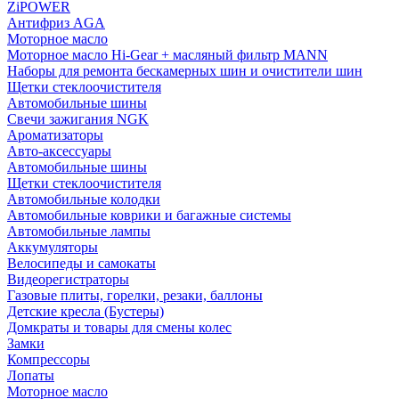
ZiPOWER
Антифриз AGA
Моторное масло
Моторное масло Hi-Gear + масляный фильтр MANN
Наборы для ремонта бескамерных шин и очистители шин
Щетки стеклоочистителя
Автомобильные шины
Свечи зажигания NGK
Ароматизаторы
Авто-аксессуары
Автомобильные шины
Щетки стеклоочистителя
Автомобильные колодки
Автомобильные коврики и багажные системы
Автомобильные лампы
Аккумуляторы
Велосипеды и самокаты
Видеорегистраторы
Газовые плиты, горелки, резаки, баллоны
Детские кресла (Бустеры)
Домкраты и товары для смены колес
Замки
Компрессоры
Лопаты
Моторное масло