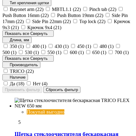
Тип крепления щетки
Bayonet arm (
22
)
MBTL1.1‎ (
22
)
Pinch tab (
22
)
Push Button 16mm (
22
)
Push Button 19mm (
22
)
Side Pin
17mm (
22
)
Side Pin 22mm (
22
)
Top lock (
22
)
Крючок
9х3 (
21
)
Крючок 9х4 (
21
)
Показать все
Свернуть
Длина, мм
350 (
1
)
400 (
1
)
430 (
1
)
450 (
1
)
480 (
1
)
500 (
1
)
530 (
1
)
550 (
1
)
600 (
1
)
650 (
1
)
700 (
1
)
Показать все
Свернуть
Производитель
TRICO (
22
)
Наличие
Да (
18
)
Нет (
4
)
Покупай выгодно
5
Щетка стеклоочистителя бескаркасная