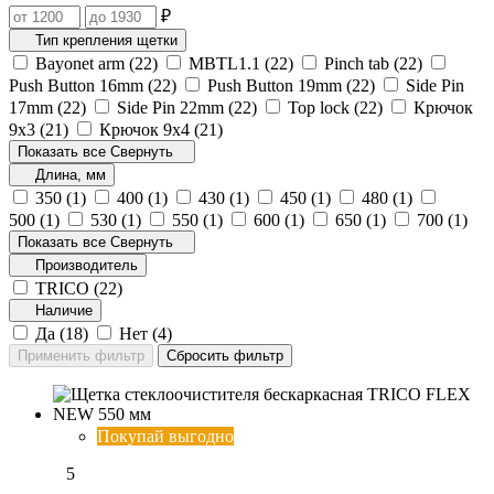
₽
Тип крепления щетки
Bayonet arm (
22
)
MBTL1.1‎ (
22
)
Pinch tab (
22
)
Push Button 16mm (
22
)
Push Button 19mm (
22
)
Side Pin
17mm (
22
)
Side Pin 22mm (
22
)
Top lock (
22
)
Крючок
9х3 (
21
)
Крючок 9х4 (
21
)
Показать все
Свернуть
Длина, мм
350 (
1
)
400 (
1
)
430 (
1
)
450 (
1
)
480 (
1
)
500 (
1
)
530 (
1
)
550 (
1
)
600 (
1
)
650 (
1
)
700 (
1
)
Показать все
Свернуть
Производитель
TRICO (
22
)
Наличие
Да (
18
)
Нет (
4
)
Покупай выгодно
5