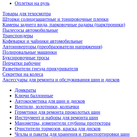
Оплетки на руль
Товары для техосмотра
Шторки солнцезащитные и тонировочные пленки
Камеры заднего вида, парковочные радары (парктроники)
Пылесосы автомобильные
Транспондеры
Кофеварки и чайники автомобильные
Автоинверторы (преобразователи напряжения)
Полировальные машинки
Буксировочные тросы
Перчатки рабочие
Разветвители гнезда прикуривателя
Секретки на колеса
Аксессуары для ремонта и обслуживания ‎шин и дисков
Домкраты
Ключи баллонные
Автокосметика для шин и дисков
Вентили, золотники, колпачки
Герметики для ремонта проколотых шин
Инструмент и наборы для ремонта шин
Манометры, измерители глубины протектора
Очистители тормозов, краска для дисков
Чехлы и пакеты для хранения и транспортировки шин