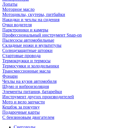
Лопаты
Моторное масло
Мотоциклы, скутеры, питбайки
Накидки и чехлы на сидения
Очки водителя
Парктроники и камеры
Профессиональный инструмент Snap-on
Пылесосы автомобильные
Складные ножи и мультитулы
Солнцезащитные шторки
Стартовые провода
Термокружки и термосы
Термосумки и холодильники
Трансмиссионные масла
Фонари
Чехлы на кузов автомобиля
Шумо и виброизоляция
Элементы питания, батарейки
Инструмент других производителей
Мото и вело запчасти
Кешбэк за покупку
Подарочные карты
С бензиновым двигателем
Снегоходы