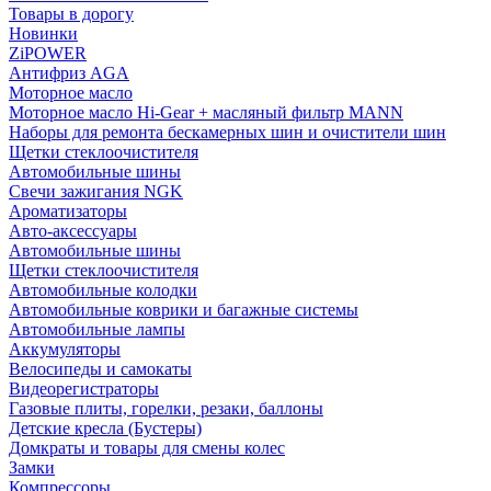
Товары в дорогу
Новинки
ZiPOWER
Антифриз AGA
Моторное масло
Моторное масло Hi-Gear + масляный фильтр MANN
Наборы для ремонта бескамерных шин и очистители шин
Щетки стеклоочистителя
Автомобильные шины
Свечи зажигания NGK
Ароматизаторы
Авто-аксессуары
Автомобильные шины
Щетки стеклоочистителя
Автомобильные колодки
Автомобильные коврики и багажные системы
Автомобильные лампы
Аккумуляторы
Велосипеды и самокаты
Видеорегистраторы
Газовые плиты, горелки, резаки, баллоны
Детские кресла (Бустеры)
Домкраты и товары для смены колес
Замки
Компрессоры