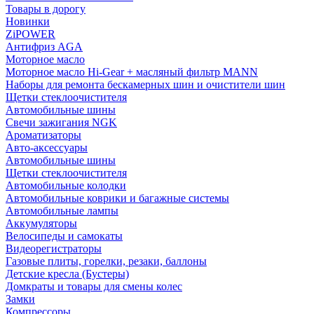
Товары в дорогу
Новинки
ZiPOWER
Антифриз AGA
Моторное масло
Моторное масло Hi-Gear + масляный фильтр MANN
Наборы для ремонта бескамерных шин и очистители шин
Щетки стеклоочистителя
Автомобильные шины
Свечи зажигания NGK
Ароматизаторы
Авто-аксессуары
Автомобильные шины
Щетки стеклоочистителя
Автомобильные колодки
Автомобильные коврики и багажные системы
Автомобильные лампы
Аккумуляторы
Велосипеды и самокаты
Видеорегистраторы
Газовые плиты, горелки, резаки, баллоны
Детские кресла (Бустеры)
Домкраты и товары для смены колес
Замки
Компрессоры