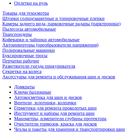
Оплетки на руль
Товары для техосмотра
Шторки солнцезащитные и тонировочные пленки
Камеры заднего вида, парковочные радары (парктроники)
Пылесосы автомобильные
Транспондеры
Кофеварки и чайники автомобильные
Автоинверторы (преобразователи напряжения)
Полировальные машинки
Буксировочные тросы
Перчатки рабочие
Разветвители гнезда прикуривателя
Секретки на колеса
Аксессуары для ремонта и обслуживания ‎шин и дисков
Домкраты
Ключи баллонные
Автокосметика для шин и дисков
Вентили, золотники, колпачки
Герметики для ремонта проколотых шин
Инструмент и наборы для ремонта шин
Манометры, измерители глубины протектора
Очистители тормозов, краска для дисков
Чехлы и пакеты для хранения и транспортировки шин