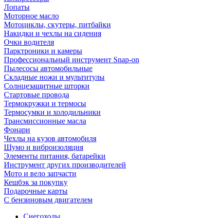
Лопаты
Моторное масло
Мотоциклы, скутеры, питбайки
Накидки и чехлы на сидения
Очки водителя
Парктроники и камеры
Профессиональный инструмент Snap-on
Пылесосы автомобильные
Складные ножи и мультитулы
Солнцезащитные шторки
Стартовые провода
Термокружки и термосы
Термосумки и холодильники
Трансмиссионные масла
Фонари
Чехлы на кузов автомобиля
Шумо и виброизоляция
Элементы питания, батарейки
Инструмент других производителей
Мото и вело запчасти
Кешбэк за покупку
Подарочные карты
С бензиновым двигателем
Снегоходы