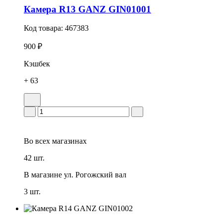
Камера R13 GANZ GIN01001
Код товара:
467383
900 ₽
Кэшбек
+ 63
Во всех
магазинах
42 шт.
В магазине
ул. Рогожский вал
3 шт.