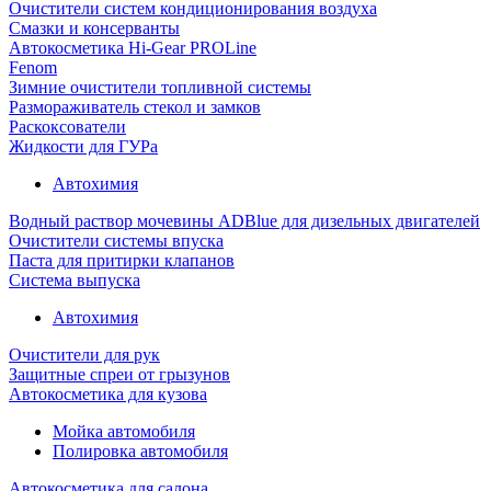
Очистители систем кондиционирования воздуха
Смазки и консерванты
Автокосметика Hi-Gear PROLine
Fenom
Зимние очистители топливной системы
Размораживатель стекол и замков
Раскоксователи
Жидкости для ГУРа
Автохимия
Водный раствор мочевины ADBlue для дизельных двигателей
Очистители системы впуска
Паста для притирки клапанов
Система выпуска
Автохимия
Очистители для рук
Защитные спреи от грызунов
Автокосметика для кузова
Мойка автомобиля
Полировка автомобиля
Автокосметика для салона