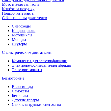
Мото и вело запчасти
Кешбэк за покупку
Подарочные карты
С бензиновым двигателем
Снегоходы
Квадроциклы
Мотоциклы
Мопеды
Скутеры
С электрическим двигателем
Комплекты для электрификации
Электровелосипеды, велогибриды
Электросамокаты
Безмоторные
Велосипеды
Самокаты
Беговелы
Детские товары
Санки, ватрушки, снегокаты