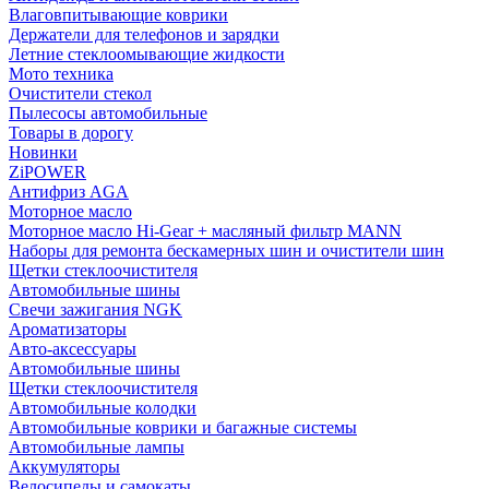
Влаговпитывающие коврики
Держатели для телефонов и зарядки
Летние стеклоомывающие жидкости
Мото техника
Очистители стекол
Пылесосы автомобильные
Товары в дорогу
Новинки
ZiPOWER
Антифриз AGA
Моторное масло
Моторное масло Hi-Gear + масляный фильтр MANN
Наборы для ремонта бескамерных шин и очистители шин
Щетки стеклоочистителя
Автомобильные шины
Свечи зажигания NGK
Ароматизаторы
Авто-аксессуары
Автомобильные шины
Щетки стеклоочистителя
Автомобильные колодки
Автомобильные коврики и багажные системы
Автомобильные лампы
Аккумуляторы
Велосипеды и самокаты