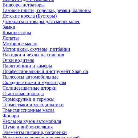
Видеорегистраторы
Газовые плиты, горелки, резаки, баллоны
Детские кресла (Бустеры)
Домкраты и товары для смены колес
Замки
Компрессоры
Лопаты
Моторное масло
Мотоциклы, скутеры, питбайки
Накидки и чехлы на сидения
Очки водителя
Парктроники и камеры
Профессиональный инструмент Snap-on
Пылесосы автомобильные
Складные ножи и мультитулы
Солнцезащитные шторки
Стартовые провода
Термокружки и термосы
Термосумки и холодильники
Трансмиссионные масла
Фонари
Чехлы на кузов автомобиля
Шумо и виброизоляция
Элементы питания, батарейки
Инструмент других производителей