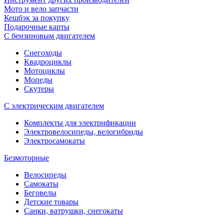
Мото и вело запчасти
Кешбэк за покупку
Подарочные карты
С бензиновым двигателем
Снегоходы
Квадроциклы
Мотоциклы
Мопеды
Скутеры
С электрическим двигателем
Комплекты для электрификации
Электровелосипеды, велогибриды
Электросамокаты
Безмоторные
Велосипеды
Самокаты
Беговелы
Детские товары
Санки, ватрушки, снегокаты