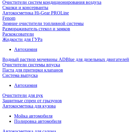
Очистители систем кондиционирования воздуха
Смазки и консерванты
Автокосметика Hi-Gear PROLine
Fenom
Зимние очистители топливной системы
Размораживатель стекол и замков
Раскоксователи
Жидкости для ГУРа
Автохимия
Водный раствор мочевины ADBlue для дизельных двигателей
Очистители системы впуска
Паста для притирки клапанов
Система выпуска
Автохимия
Очистители для рук
Защитные спреи от грызунов
Автокосметика для кузова
Мойка автомобиля
Полировка автомобиля
Автокосметика для салона