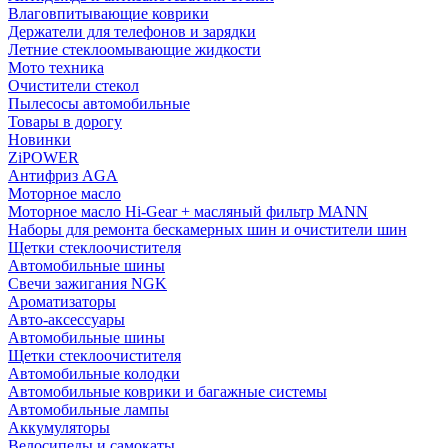
Влаговпитывающие коврики
Держатели для телефонов и зарядки
Летние стеклоомывающие жидкости
Мото техника
Очистители стекол
Пылесосы автомобильные
Товары в дорогу
Новинки
ZiPOWER
Антифриз AGA
Моторное масло
Моторное масло Hi-Gear + масляный фильтр MANN
Наборы для ремонта бескамерных шин и очистители шин
Щетки стеклоочистителя
Автомобильные шины
Свечи зажигания NGK
Ароматизаторы
Авто-аксессуары
Автомобильные шины
Щетки стеклоочистителя
Автомобильные колодки
Автомобильные коврики и багажные системы
Автомобильные лампы
Аккумуляторы
Велосипеды и самокаты