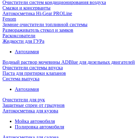
Очистители систем кондиционирования воздуха
Смазки и консерванты
Автокосметика Hi-Gear PROLine
Fenom
Зимние очистители топливной системы
Размораживатель стекол и замков
Раскоксователи
Жидкости для ГУРа
Автохимия
Водный раствор мочевины ADBlue для дизельных двигателей
Очистители системы впуска
Паста для притирки клапанов
Система выпуска
Автохимия
Очистители для рук
Защитные спреи от грызунов
Автокосметика для кузова
Мойка автомобиля
Полировка автомобиля
Автокосметика для салона