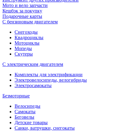
Мото и вело запчасти
Кешбэк за покупку
Подарочные карты
С бензиновым двигателем
Снегоходы
Квадроциклы
Мотоциклы
Мопеды
Скутеры
С электрическим двигателем
Комплекты для электрификации
Электровелосипеды, велогибриды
Электросамокаты
Безмоторные
Велосипеды
Самокаты
Беговелы
Детские товары
Санки, ватрушки, снегокаты