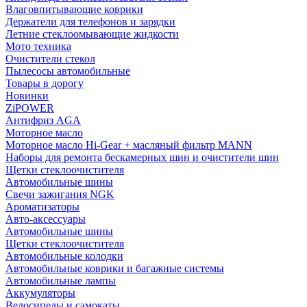
Влаговпитывающие коврики
Держатели для телефонов и зарядки
Летние стеклоомывающие жидкости
Мото техника
Очистители стекол
Пылесосы автомобильные
Товары в дорогу
Новинки
ZiPOWER
Антифриз AGA
Моторное масло
Моторное масло Hi-Gear + масляный фильтр MANN
Наборы для ремонта бескамерных шин и очистители шин
Щетки стеклоочистителя
Автомобильные шины
Свечи зажигания NGK
Ароматизаторы
Авто-аксессуары
Автомобильные шины
Щетки стеклоочистителя
Автомобильные колодки
Автомобильные коврики и багажные системы
Автомобильные лампы
Аккумуляторы
Велосипеды и самокаты