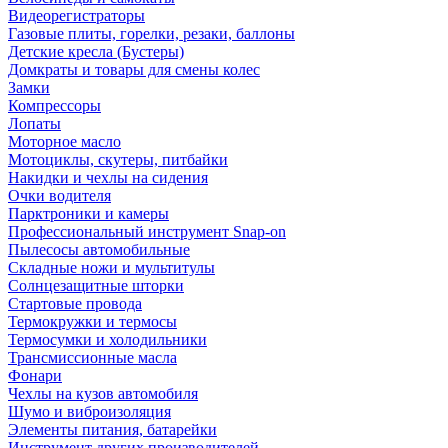
Видеорегистраторы
Газовые плиты, горелки, резаки, баллоны
Детские кресла (Бустеры)
Домкраты и товары для смены колес
Замки
Компрессоры
Лопаты
Моторное масло
Мотоциклы, скутеры, питбайки
Накидки и чехлы на сидения
Очки водителя
Парктроники и камеры
Профессиональный инструмент Snap-on
Пылесосы автомобильные
Складные ножи и мультитулы
Солнцезащитные шторки
Стартовые провода
Термокружки и термосы
Термосумки и холодильники
Трансмиссионные масла
Фонари
Чехлы на кузов автомобиля
Шумо и виброизоляция
Элементы питания, батарейки
Инструмент других производителей