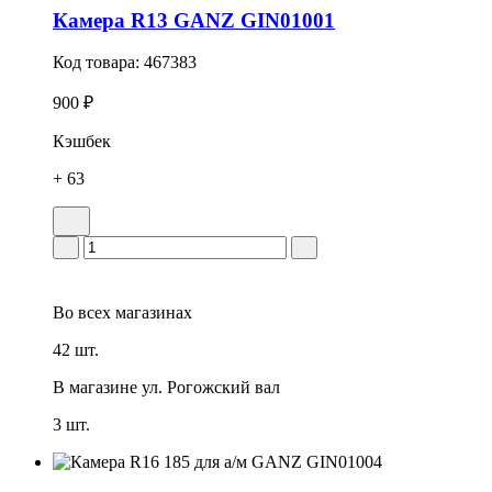
Камера R13 GANZ GIN01001
Код товара:
467383
900 ₽
Кэшбек
+ 63
Во всех
магазинах
42 шт.
В магазине
ул. Рогожский вал
3 шт.