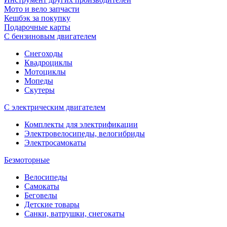
Мото и вело запчасти
Кешбэк за покупку
Подарочные карты
С бензиновым двигателем
Снегоходы
Квадроциклы
Мотоциклы
Мопеды
Скутеры
С электрическим двигателем
Комплекты для электрификации
Электровелосипеды, велогибриды
Электросамокаты
Безмоторные
Велосипеды
Самокаты
Беговелы
Детские товары
Санки, ватрушки, снегокаты