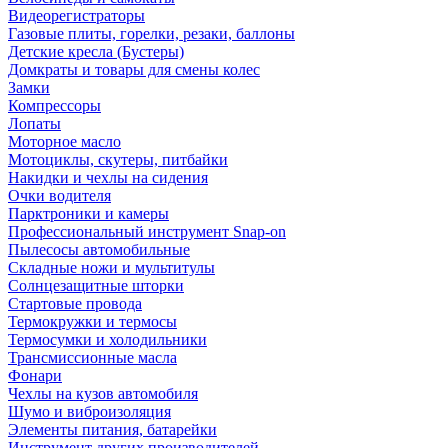
Видеорегистраторы
Газовые плиты, горелки, резаки, баллоны
Детские кресла (Бустеры)
Домкраты и товары для смены колес
Замки
Компрессоры
Лопаты
Моторное масло
Мотоциклы, скутеры, питбайки
Накидки и чехлы на сидения
Очки водителя
Парктроники и камеры
Профессиональный инструмент Snap-on
Пылесосы автомобильные
Складные ножи и мультитулы
Солнцезащитные шторки
Стартовые провода
Термокружки и термосы
Термосумки и холодильники
Трансмиссионные масла
Фонари
Чехлы на кузов автомобиля
Шумо и виброизоляция
Элементы питания, батарейки
Инструмент других производителей