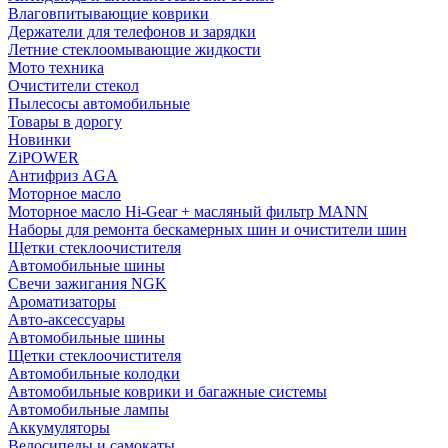
Влаговпитывающие коврики
Держатели для телефонов и зарядки
Летние стеклоомывающие жидкости
Мото техника
Очистители стекол
Пылесосы автомобильные
Товары в дорогу
Новинки
ZiPOWER
Антифриз AGA
Моторное масло
Моторное масло Hi-Gear + масляный фильтр MANN
Наборы для ремонта бескамерных шин и очистители шин
Щетки стеклоочистителя
Автомобильные шины
Свечи зажигания NGK
Ароматизаторы
Авто-аксессуары
Автомобильные шины
Щетки стеклоочистителя
Автомобильные колодки
Автомобильные коврики и багажные системы
Автомобильные лампы
Аккумуляторы
Велосипеды и самокаты