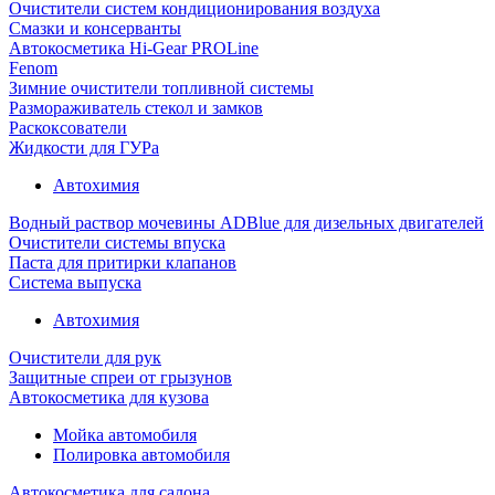
Очистители систем кондиционирования воздуха
Смазки и консерванты
Автокосметика Hi-Gear PROLine
Fenom
Зимние очистители топливной системы
Размораживатель стекол и замков
Раскоксователи
Жидкости для ГУРа
Автохимия
Водный раствор мочевины ADBlue для дизельных двигателей
Очистители системы впуска
Паста для притирки клапанов
Система выпуска
Автохимия
Очистители для рук
Защитные спреи от грызунов
Автокосметика для кузова
Мойка автомобиля
Полировка автомобиля
Автокосметика для салона