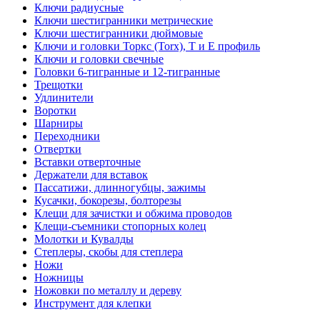
Ключи радиусные
Ключи шестигранники метрические
Ключи шестигранники дюймовые
Ключи и головки Торкс (Torx), Т и Е профиль
Ключи и головки свечные
Головки 6-тигранные и 12-тигранные
Трещотки
Удлинители
Воротки
Шарниры
Переходники
Отвертки
Вставки отверточные
Держатели для вставок
Пассатижи, длинногубцы, зажимы
Кусачки, бокорезы, болторезы
Клещи для зачистки и обжима проводов
Клещи-съемники стопорных колец
Молотки и Кувалды
Степлеры, скобы для степлера
Ножи
Ножницы
Ножовки по металлу и дереву
Инструмент для клепки