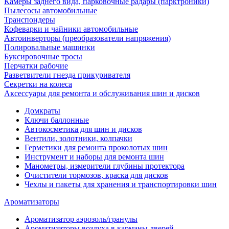
Камеры заднего вида, парковочные радары (парктроники)
Пылесосы автомобильные
Транспондеры
Кофеварки и чайники автомобильные
Автоинверторы (преобразователи напряжения)
Полировальные машинки
Буксировочные тросы
Перчатки рабочие
Разветвители гнезда прикуривателя
Секретки на колеса
Аксессуары для ремонта и обслуживания ‎шин и дисков
Домкраты
Ключи баллонные
Автокосметика для шин и дисков
Вентили, золотники, колпачки
Герметики для ремонта проколотых шин
Инструмент и наборы для ремонта шин
Манометры, измерители глубины протектора
Очистители тормозов, краска для дисков
Чехлы и пакеты для хранения и транспортировки шин
Ароматизаторы
Ароматизатор аэрозоль/гранулы
Ароматизаторы воздуха в карманы дверей