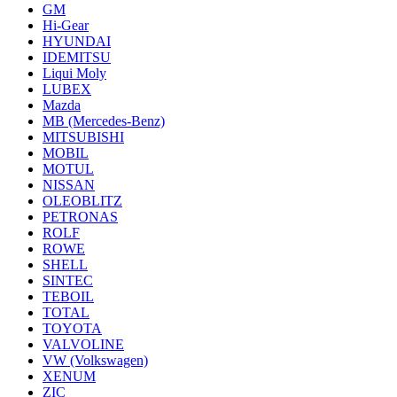
GM
Hi-Gear
HYUNDAI
IDEMITSU
Liqui Moly
LUBEX
Mazda
MB (Mercedes-Вenz)
MITSUBISHI
MOBIL
MOTUL
NISSAN
OLEOBLITZ
PETRONAS
ROLF
ROWE
SHELL
SINTEC
TEBOIL
TOTAL
TOYOTA
VALVOLINE
VW (Volkswagen)
XENUM
ZIC