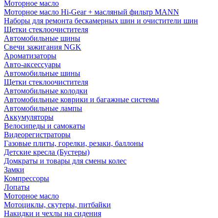
Моторное масло
Моторное масло Hi-Gear + масляный фильтр MANN
Наборы для ремонта бескамерных шин и очистители шин
Щетки стеклоочистителя
Автомобильные шины
Свечи зажигания NGK
Ароматизаторы
Авто-аксессуары
Автомобильные шины
Щетки стеклоочистителя
Автомобильные колодки
Автомобильные коврики и багажные системы
Автомобильные лампы
Аккумуляторы
Велосипеды и самокаты
Видеорегистраторы
Газовые плиты, горелки, резаки, баллоны
Детские кресла (Бустеры)
Домкраты и товары для смены колес
Замки
Компрессоры
Лопаты
Моторное масло
Мотоциклы, скутеры, питбайки
Накидки и чехлы на сидения