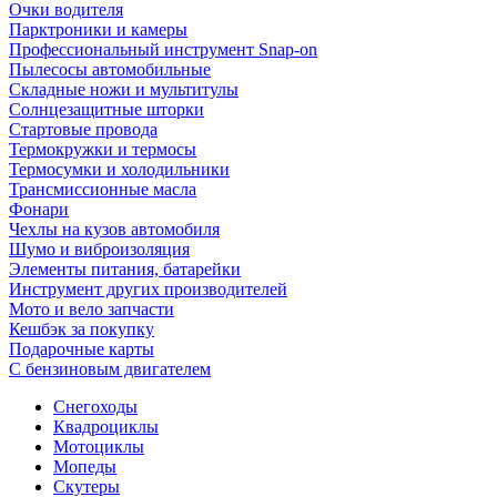
Очки водителя
Парктроники и камеры
Профессиональный инструмент Snap-on
Пылесосы автомобильные
Складные ножи и мультитулы
Солнцезащитные шторки
Стартовые провода
Термокружки и термосы
Термосумки и холодильники
Трансмиссионные масла
Фонари
Чехлы на кузов автомобиля
Шумо и виброизоляция
Элементы питания, батарейки
Инструмент других производителей
Мото и вело запчасти
Кешбэк за покупку
Подарочные карты
С бензиновым двигателем
Снегоходы
Квадроциклы
Мотоциклы
Мопеды
Скутеры