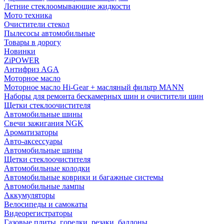
Летние стеклоомывающие жидкости
Мото техника
Очистители стекол
Пылесосы автомобильные
Товары в дорогу
Новинки
ZiPOWER
Антифриз AGA
Моторное масло
Моторное масло Hi-Gear + масляный фильтр MANN
Наборы для ремонта бескамерных шин и очистители шин
Щетки стеклоочистителя
Автомобильные шины
Свечи зажигания NGK
Ароматизаторы
Авто-аксессуары
Автомобильные шины
Щетки стеклоочистителя
Автомобильные колодки
Автомобильные коврики и багажные системы
Автомобильные лампы
Аккумуляторы
Велосипеды и самокаты
Видеорегистраторы
Газовые плиты, горелки, резаки, баллоны