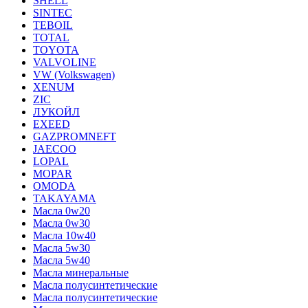
SHELL
SINTEC
TEBOIL
TOTAL
TOYOTA
VALVOLINE
VW (Volkswagen)
XENUM
ZIC
ЛУКОЙЛ
EXEED
GAZPROMNEFT
JAECOO
LOPAL
MOPAR
OMODA
TAKAYAMA
Масла 0w20
Масла 0w30
Масла 10w40
Масла 5w30
Масла 5w40
Масла минеральные
Масла полусинтетические
Масла полусинтетические