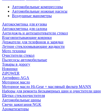
Автомобильные компрессоры
Автомобильные ножные насосы
Воздушные манометры
Автокосметика для кузова
Автокосметика для салона
Антидождь и антизапотеватели стекол
Влаговпитывающие коврики
Держатели для телефонов и зарядки
Летние стеклоомывающие жидкости
Мото техника
Очистители стекол
Пылесосы автомобильные
Товары в дорогу
Новинки
ZiPOWER
Антифриз AGA
Моторное масло
Моторное масло Hi-Gear + масляный фильтр MANN
Наборы для ремонта бескамерных шин и очистители шин
Щетки стеклоочистителя
Автомобильные шины
Свечи зажигания NGK
Ароматизаторы