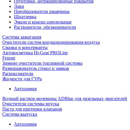
Грунтовки, антикоррозийные покрытия
Лаки
Преобразователи ржавчины
Шпатлевка
Эмали и краски аэрозольные
Растворители, обезжириватели
Система зажигания
Очистители систем кондиционирования воздуха
Смазки и консерванты
Автокосметика Hi-Gear PROLine
Fenom
Зимние очистители топливной системы
Размораживатель стекол и замков
Раскоксователи
Жидкости для ГУРа
Автохимия
Водный раствор мочевины ADBlue для дизельных двигателей
Очистители системы впуска
Паста для притирки клапанов
Система выпуска
Автохимия