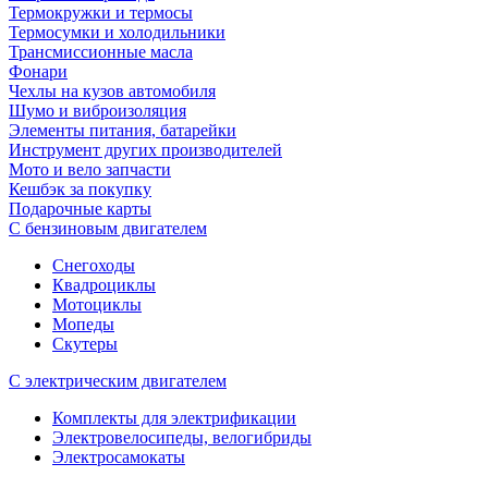
Термокружки и термосы
Термосумки и холодильники
Трансмиссионные масла
Фонари
Чехлы на кузов автомобиля
Шумо и виброизоляция
Элементы питания, батарейки
Инструмент других производителей
Мото и вело запчасти
Кешбэк за покупку
Подарочные карты
С бензиновым двигателем
Снегоходы
Квадроциклы
Мотоциклы
Мопеды
Скутеры
С электрическим двигателем
Комплекты для электрификации
Электровелосипеды, велогибриды
Электросамокаты