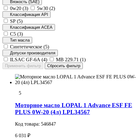
Вязкость (SAE)
0w20 (
3
)
5w30 (
2
)
Классификация API
SP (
5
)
Классификация ACEA
C5 (
3
)
Тип масла
Cинтетическое (
5
)
Допуски производителя
ILSAC GF-6A (
4
)
MB 229.71 (
1
)
5
Моторное масло LOPAL 1 Advance ESF FE
PLUS 0W-20 (4л) LPL34567
Код товара:
546847
6 031 ₽