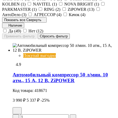
KOLBEN (
1
)
NAVITEL (
1
)
NOVA BRIGHT (
1
)
PARKMASTER (
1
)
RING (
2
)
ZiPOWER (
13
)
АвтоDело (
3
)
АГРЕССОР (
4
)
Качок (
4
)
Показать все
Свернуть
Наличие
Да (
49
)
Нет (
12
)
Покупай выгодно
4.9
Автомобильный компрессор 50 л/мин. 10
атм., 15 А, 12 В. ZiPOWER
Код товара:
418671
3 990 ₽
5 337 ₽
-25%