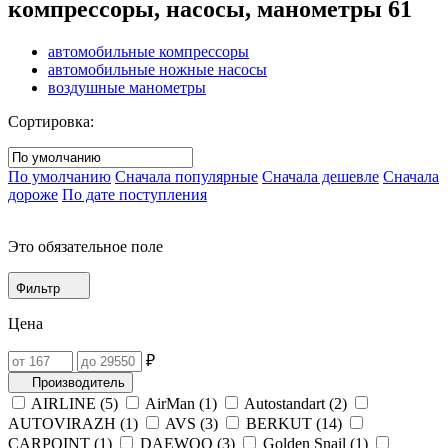
компрессоры, насосы, манометры
61
автомобильные компрессоры
автомобильные ножные насосы
воздушные манометры
Сортировка:
По умолчанию
Сначала популярные
Сначала дешевле
Сначала
дороже
По дате поступления
Это обязательное поле
Фильтр
Цена
₽
Производитель
AIRLINE (
5
)
AirMan (
1
)
Autostandart (
2
)
AUTOVIRAZH (
1
)
AVS (
3
)
BERKUT (
14
)
CARPOINT (
1
)
DAEWOO (
3
)
Golden Snail (
1
)