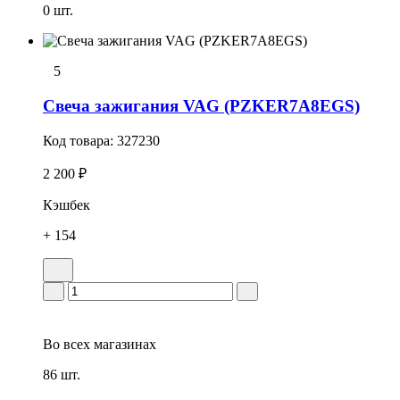
0 шт.
5
Свеча зажигания VAG (PZKER7A8EGS)
Код товара:
327230
2 200 ₽
Кэшбек
+ 154
Во всех
магазинах
86 шт.