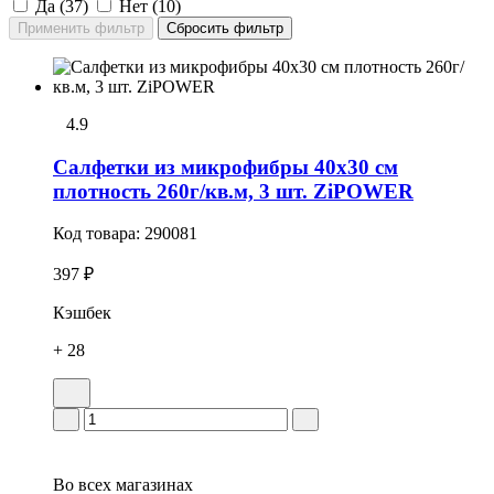
Да (
37
)
Нет (
10
)
4.9
Салфетки из микрофибры 40х30 см
плотность 260г/кв.м, 3 шт. ZiPOWER
Код товара:
290081
397 ₽
Кэшбек
+ 28
Во всех
магазинах