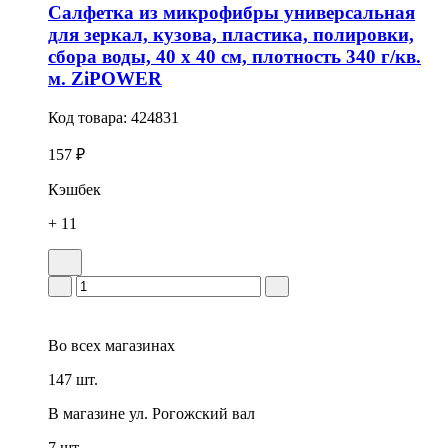
Салфетка из микрофибры универсальная
для зеркал, кузова, пластика, полировки,
сбора воды, 40 х 40 см, плотность 340 г/кв.
м. ZiPOWER
Код товара:
424831
157 ₽
Кэшбек
+ 11
Во всех
магазинах
147 шт.
В магазине
ул. Рогожский вал
7 шт.