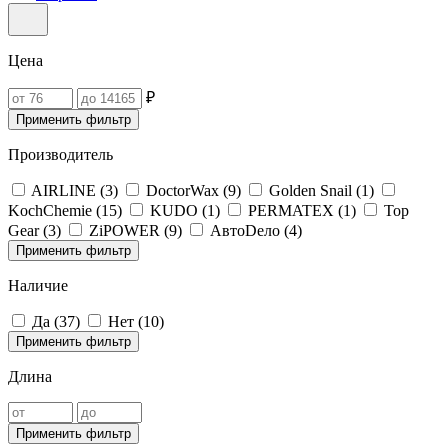
Цена
₽
Применить фильтр
Производитель
AIRLINE (
3
)
DoctorWax (
9
)
Golden Snail (
1
)
KochChemie (
15
)
KUDO (
1
)
PERMATEX (
1
)
Top
Gear (
3
)
ZiPOWER (
9
)
АвтоDело (
4
)
Применить фильтр
Наличие
Да (
37
)
Нет (
10
)
Применить фильтр
Длина
Применить фильтр