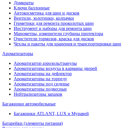
Домкраты
Ключи баллонные
Автокосметика для шин и дисков
Вентили, золотники, колпачки
Герметики для ремонта проколотых шин
Инструмент и наборы для ремонта шин
Манометры, измерители глубины протектора
Очистители тормозов, краска для дисков
Чехлы и пакеты для хранения и транспортировки шин
Ароматизаторы
Ароматизатор аэрозоль/гранулы
Ароматизаторы воздуха в карманы дверей
Ароматизаторы на дефлектор
Ароматизаторы на торпеду
Ароматизаторы под сиденье
Ароматизаторы подвесные
Нейтрализаторы запахов
Багажники автомобильные
Багажники ATLANT, LUX и Муравей
Батарейки (элементы питания)