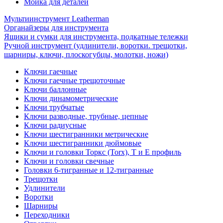
Мойка для деталей
Мультиинструмент Leatherman
Органайзеры для инструмента
Ящики и сумки для инструмента, подкатные тележки
Ручной инструмент (удлинители, воротки. трещотки,
шарниры, ключи, плоскогубцы, молотки, ножи)
Ключи гаечные
Ключи гаечные трещоточные
Ключи баллонные
Ключи динамометрические
Ключи трубчатые
Ключи разводные, трубные, цепные
Ключи радиусные
Ключи шестигранники метрические
Ключи шестигранники дюймовые
Ключи и головки Торкс (Torx), Т и Е профиль
Ключи и головки свечные
Головки 6-тигранные и 12-тигранные
Трещотки
Удлинители
Воротки
Шарниры
Переходники