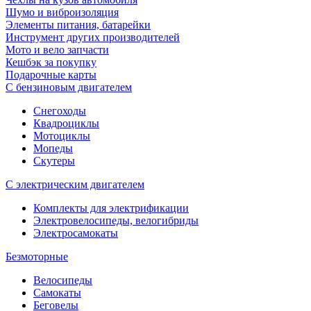
Шумо и виброизоляция
Элементы питания, батарейки
Инструмент других производителей
Мото и вело запчасти
Кешбэк за покупку
Подарочные карты
С бензиновым двигателем
Снегоходы
Квадроциклы
Мотоциклы
Мопеды
Скутеры
С электрическим двигателем
Комплекты для электрификации
Электровелосипеды, велогибриды
Электросамокаты
Безмоторные
Велосипеды
Самокаты
Беговелы