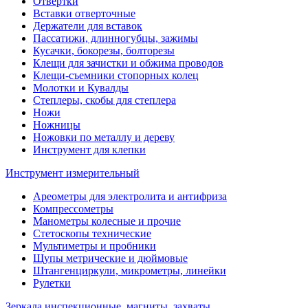
Отвертки
Вставки отверточные
Держатели для вставок
Пассатижи, длинногубцы, зажимы
Кусачки, бокорезы, болторезы
Клещи для зачистки и обжима проводов
Клещи-съемники стопорных колец
Молотки и Кувалды
Степлеры, скобы для степлера
Ножи
Ножницы
Ножовки по металлу и дереву
Инструмент для клепки
Инструмент измерительный
Ареометры для электролита и антифриза
Компрессометры
Манометры колесные и прочие
Стетоскопы технические
Мультиметры и пробники
Щупы метрические и дюймовые
Штангенциркули, микрометры, линейки
Рулетки
Зеркала инспекционные, магниты, захваты