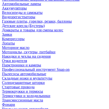
Автомобильные лампы
Аккумуляторы
Велосипеды и самокаты
Видеорегистраторы
Газовые плиты, горелки, резаки, баллоны
Детские кресла (Бустеры)
Домкраты и товары для смены колес
Замки
Компрессоры
Лопаты
Моторное масло
Мотоциклы, скутеры, питбайки
Накидки и чехлы на сидения
Очки водителя
Парктроники и камеры
Профессиональный инструмент Snap-on
Пылесосы автомобильные
Складные ножи и мультитулы
Солнцезащитные шторки
Стартовые провода
Термокружки и термосы
Термосумки и холодильники
Трансмиссионные масла
Фонари
Чехлы на кузов автомобиля