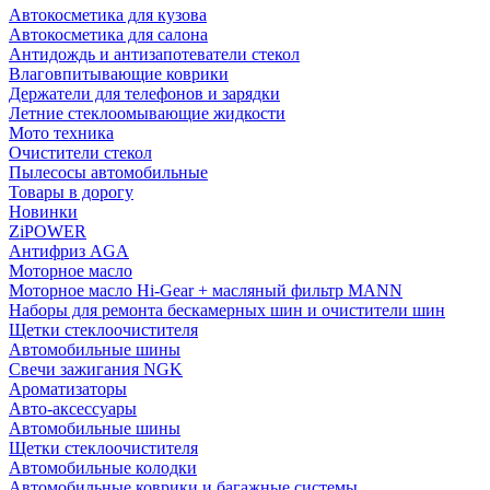
Автокосметика для кузова
Автокосметика для салона
Антидождь и антизапотеватели стекол
Влаговпитывающие коврики
Держатели для телефонов и зарядки
Летние стеклоомывающие жидкости
Мото техника
Очистители стекол
Пылесосы автомобильные
Товары в дорогу
Новинки
ZiPOWER
Антифриз AGA
Моторное масло
Моторное масло Hi-Gear + масляный фильтр MANN
Наборы для ремонта бескамерных шин и очистители шин
Щетки стеклоочистителя
Автомобильные шины
Свечи зажигания NGK
Ароматизаторы
Авто-аксессуары
Автомобильные шины
Щетки стеклоочистителя
Автомобильные колодки
Автомобильные коврики и багажные системы