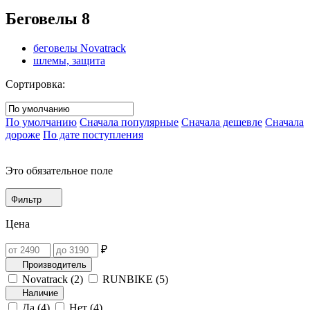
Беговелы
8
беговелы Novatrack
шлемы, защита
Сортировка:
По умолчанию
Сначала популярные
Сначала дешевле
Сначала
дороже
По дате поступления
Это обязательное поле
Фильтр
Цена
₽
Производитель
Novatrack (
2
)
RUNBIKE (
5
)
Наличие
Да (
4
)
Нет (
4
)