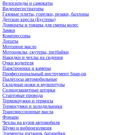
Велосипеды и самокаты
Видеорегистраторы
Газовые плиты, горелки, резаки, баллоны
Детские кресла (Бустеры)
Домкраты и товары для смены колес
Замки
Компрессоры
Лопаты
Моторное масло
Мотоциклы, скутеры, питбайки
Накидки и чехлы на сидения
Очки водителя
Парктроники и камеры
Профессиональный инструмент Snap-on
Пылесосы автомобильные
Складные ножи и мультитулы
Солнцезащитные шторки
Стартовые провода
Термокружки и термосы
Термосумки и холодильники
Трансмиссионные масла
Фонари
Чехлы на кузов автомобиля
Шумо и виброизоляция
Элементы питания, батарейки