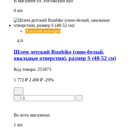
В магазине
ул. Рогожский вал
0 шт.
Покупай выгодно
4.9
Шлем детский Runbike (сине-белый,
овальные отверстия), размер S (48-52 см)
Код товара:
251873
1 772 ₽
2 490 ₽
-29%
Во всех
магазинах
1 шт.