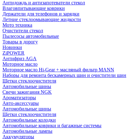
Антидождь и антизапотеватели стекол
Влаговпитывающие коврики
Держатели для телефонов и зарядки
Летние стеклоомывающие жидкости
Мото техника
Очистители стекол
Пылесосы автомобильные
Товары в дорогу
Новинки
ZiPOWER
Антифриз AGA
Моторное масло
Моторное масло Hi-Gear + масляный фильтр MANN
Наборы для ремонта бескамерных шин и очистители шин
Щетки стеклоочистителя
Автомобильные шины
Свечи зажигания NGK
Ароматизаторы
Авто-аксессуары
Автомобильные шины
Щетки стеклоочистителя
Автомобильные колодки
Автомобильные коврики и багажные системы
Автомобильные лампы
Аккумуляторы