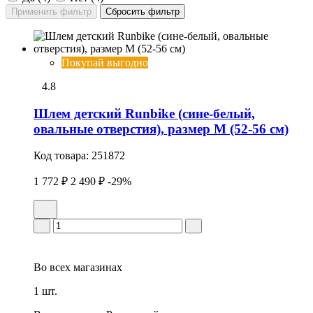
Покупай выгодно
4.8
Шлем детский Runbike (сине-белый,
овальные отверстия), размер M (52-56 см)
Код товара:
251872
1 772 ₽
2 490 ₽
-29%
Во всех
магазинах
1 шт.