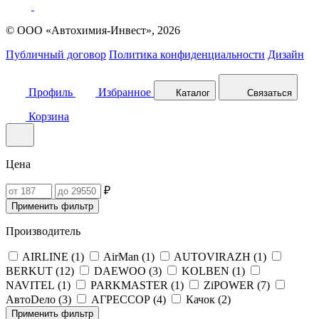
© ООО «Автохимия-Инвест», 2026
Публичный договор
Политика конфиденциальности
Дизайн
Профиль
Избранное
Каталог
Связаться
Корзина
Цена
₽
Применить фильтр
Производитель
AIRLINE (
1
)
AirMan (
1
)
AUTOVIRAZH (
1
)
BERKUT (
12
)
DAEWOO (
3
)
KOLBEN (
1
)
NAVITEL (
1
)
PARKMASTER (
1
)
ZiPOWER (
7
)
АвтоDело (
3
)
АГРЕССОР (
4
)
Качок (
2
)
Применить фильтр